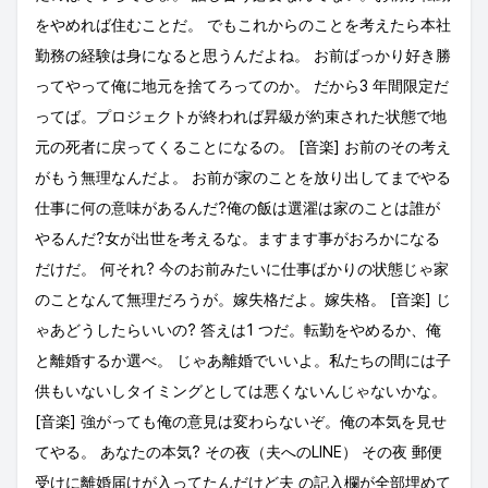
をやめれば住むことだ。 でもこれからのことを考えたら本社
勤務の経験は身になると思うんだよね。 お前ばっかり好き勝
ってやって俺に地元を捨てろってのか。 だから3 年間限定だ
ってば。プロジェクトが終われば昇級が約束された状態で地
元の死者に戻ってくることになるの。 [音楽] お前のその考え
がもう無理なんだよ。 お前が家のことを放り出してまでやる
仕事に何の意味があるんだ?俺の飯は選濯は家のことは誰が
やるんだ?女が出世を考えるな。ますます事がおろかになる
だけだ。 何それ? 今のお前みたいに仕事ばかりの状態じゃ家
のことなんて無理だろうが。嫁失格だよ。嫁失格。 [音楽] じ
ゃあどうしたらいいの? 答えは1 つだ。転勤をやめるか、俺
と離婚するか選べ。 じゃあ離婚でいいよ。私たちの間には子
供もいないしタイミングとしては悪くないんじゃないかな。
[音楽] 強がっても俺の意見は変わらないぞ。俺の本気を見せ
てやる。 あなたの本気? その夜（夫へのLINE） その夜 郵便
受けに離婚届けが入ってたんだけど夫 の記入欄が全部埋めて