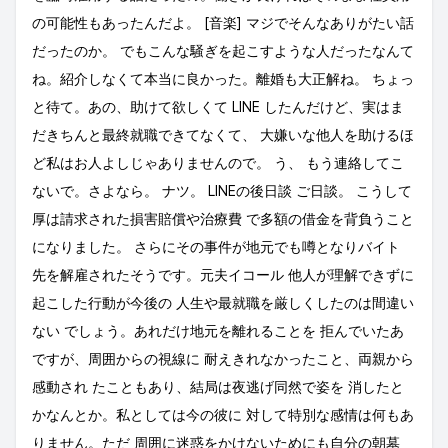
の可能性もあったんだよ。 [音楽] マジでそんなありがたい話
だったのか。 でもこんな騒ぎを起こすような人だったなんて
ね。紹介しなくて本当に良かった。離婚も大正解ね。 ちょっ
と待て。あの、助けて欲しくて LINE したんだけど、実はま
だきちんと最終就職できてなくて、 大嫌いな他人を助けるほ
ど私はお人よしじゃありませんので。 う、 もう連絡してこ
ないで。さよなら。 ナツ。 LINEの後日談 ご日談。 こうして
厚は請求された損害賠償や治療費 で多額の借金を背負うこと
になりました。 さらにその事件が地元でも噂となりバイト
先を解雇されたそうです。元夫イコール 他人が理解できずに
起こした行動が今後の 人生や最就職を厳しくしたのは間違い
ない でしょう。あれだけ地元を離れることを 拒んでいたあ
ですが、周囲からの視線に 耐えきれなかったこと、両親から
感動され たこともあり、結局は夜逃げ同然で姿を 消したと
かなんとか。私としては今の彼に 対して特別な感情は何もあ
りません。ただ 周囲に迷惑をかけないためにも自分の朝墓