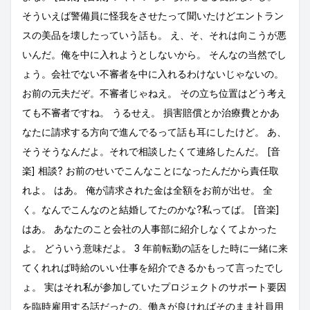
そういえば警備員に怪我をさせたって聞いたけどエントラン
スの美品を壊したっていう話も。 え、そ、それは向こうが悪
いんだ。俺を中に入れようとしないから。 そんなの当然でし
ょう。会社でない不審者を中に入れるわけないじゃないの。
お前の元夫だぞ。不審者じゃねえ。 その立ち位置はどう考え
ても不審者ですね。 うるせえ。 損害賠償とか治療費とかあ
なたに請求する方向で進んでるって話も耳にしたけど。 あ、
そうそうなんだよ。それで相談したくて連絡したんだ。 [音
楽] 相談? お前のせいでこんなことになったんだから責任取
れよ。 はあ。 俺が請求された金は全額をお前が出せ。 全
く。なんでこんなのと結婚してたのかな?私ってば。 [音楽]
はあ。 あなたのこと会社の人事部に紹介しなくてよかった
よ。 どういう意味だよ。 3 年前転勤の話をした時に一緒に来
てくれれば時給のいい仕事を紹介できるかもって言ったでし
ょ。 実はそれ私が参加していたプロジェクトのサポート要因
を臨時雇用する話だったの。働きが良ければそのまま社員用