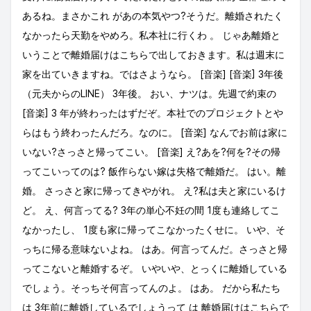
あるね。まさかこれ があの本気やつ?そうだ。離婚されたく
なかったら天勤をやめろ。私本社に行くわ 。 じゃあ離婚と
いうことで離婚届けはこちらで出しておきます。私は週末に
家を出ていきますね。ではさようなら。 [音楽] [音楽] 3年後
（元夫からのLINE） 3年後。 おい、ナツは。先週で約束の
[音楽] 3 年が終わったはずだぞ。本社でのプロジェクトとや
らはもう終わったんだろ。なのに。 [音楽] なんでお前は家に
いない?さっさと帰ってこい。 [音楽] え?あを?何を?その帰
ってこいってのは? 飯作らない嫁は失格で離婚だ。 はい。離
婚。 さっさと家に帰ってきやがれ。 え?私は夫と家にいるけ
ど。 え、何言ってる? 3年の単心不妊の間 1度も連絡してこ
なかったし、 1度も家に帰ってこなかったくせに。 いや、そ
っちに帰る意味ないよね。 はあ。何言ってんだ。さっさと帰
ってこないと離婚するぞ。 いやいや、とっくに離婚している
でしょう。そっちそ何言ってんのよ。 はあ。 だから私たち
は 3年前に離婚しているでしょうって は 離婚届けはこちらで