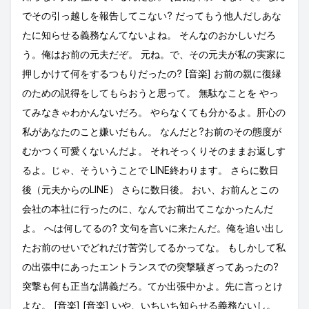
でその引っ越しを報告してこない? だってもう他人だしあな
たに知らせる義務なんてないよね。 そんなのおかしいだろ
う。俺はお前の元夫だぞ。 元ね。で、その元夫が私の実家に
押しかけて何をするつもりだったの? [音楽] お前の親に復縁
のための説得をしてもらおうと思って。 無駄なことを やっ
てみなきゃわかんないだろ。 やらなくても分かるよ。肝心の
私があなたのこと嫌いだもん。 なんだと?お前のその態度が
むかつく可愛くないんだよ。 それそっくりそのままお返しす
るよ。じゃ、そういうことで LINE終わります。 さらに数日
後（元夫からのLINE） さらに数日後。 おい、お前んとこの
会社の本社に行ったのに、なんでお前出てこなかったんだ
よ。 へは何してるの? 文句を言いに来たんだ。俺を追い出し
たお前のせいでどれだけ苦労してるかってな。 もしかして私
の出張中にあったエントランスでの突撃騒ぎってあったの?
突撃も何も正当な講義だろ。てか出張中かよ。先に言っとけ
よな。 [音楽] [音楽] いや、いちいち知らせる義務ないし。