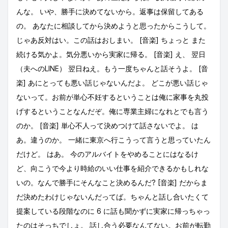
んな。 いや、勝手に決めてないから。返事は保留してある
の。 あなたに相談してから決めようと思ったからこうして。
じゃあ反対はい。この話はおしまい。 [音楽] ちょっと また
続ける気かよ。気分悪いから実家に帰る。 [音楽] え、 翌日
（夫へのLINE） 翌日ねえ。もう一度ちゃんと話そうよ。 [音
楽] あにとっても悪い話じゃないんだよ。 どこが悪い話じゃ
ないって。お前が単心不妊するということは俺に家事を丸投
げするということなんだぞ。俺に専業主婦になれとでも言う
のか。 [音楽] 単心不人って決めつけて話さないでよ。 は
あ。違うのか。 一緒に東京へ行こうって言うと思っていたん
だけど。 はあ。 今のアルバイトをやめることにはなるけ
ど、向こうで今より時給のいい仕事を紹介できるかもしれな
いの。なんで勝手にそんなこと決めるんだ? [音楽] だからま
だ決めたわけじゃないんだってば。ちゃんと話し合いたくて
提案している段階なのに 6 に話も聞かずに実家に帰っちゃっ
たのはそっちでしょ。 話し合う必要なんてない。お前が転勤