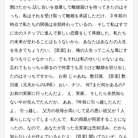
開けたから 話し合いを放棄して離婚届けを持ってきたのはそ
っち。私はそれを受け取って離婚を承諾しただけ。 3 年前の
時点で私たちの関係は全部終わっているの。 そして私はすで
に次のステップに進んで新しい恋愛をして再婚した。私たち
の未来が交わることはもうないから、あなたはあなたの人生
を生きてちょうだい。 [音楽] お、俺の人生ってこんな風にす
るつもりじゃなかった。 でもそれは私のせいじゃないよね。
忘れてもらっちゃ困るので何度でも言うけど離婚を切り出し
たのはそっちですから。 お前 じゃあね。数日後。 [音楽] 数
日後（元夫からのLINE） おい、ナツ。 何?まだ何かあるの?
お前の実家に行ったんだよ。 え、実家。 そしたら全然知ら
ないやが住んでたんだが。 ああ、1年前に引っ越したんだ
よ。 引っ越し。 父方の祖母が高いして足の悪い祖父が 1 人
暮らしになってしまったんで、私の両親が同居することにな
ったの。なので、あなたが言った元実家は売却済み。だから
知らない人が住んでいるんだよ。 [音楽] 聞いてないぞ。なん