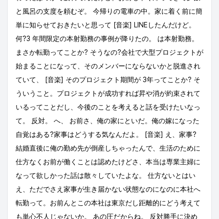
と風呂の支度を頼むぞ。 今帰りの電車の中。家に着く前に簡
単に知らせておきたいと思って [音楽] LINEしたんだけど。
何?3 年間限定の本射勤務の事例が降りたの。 は本射勤務。
まさか転勤ってことか? そうなの?会社で大型プロジェクトが
始まることになって、そのメンバーにならないかと脱進され
ていて、 [音楽] そのプロジェクト期間が 3年ってことか? そ
ういうこと。プロジェクトが成功すれば昇や消が約束されて
いるってことだし、今後のことを考えると話を受けたいなっ
て。 反対。 へ、 お前さ、俺の家にといだ。俺の嫁になった
自覚はある?家事はどうする気なんだよ。 [音楽] え、家事?
結婚直後に俺の勤め先が倒産しちゃったんで、生活のために
仕方なくお前が働くことは認めたけどさ、本当は専業主婦に
なって欲しかった話は散々していたよな。 仕方ないとはい
え、ただでさえ家事が生き届かない状態なのになのに本社へ
転勤って。お前んとこの本社は東京だし距離的にどう考えて
も単心不人じゃないか。 あの圧だからね。 反対勝手に決め