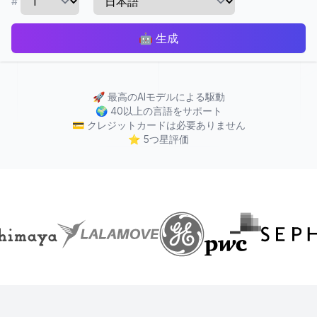
#
🤖
生成
🚀
最高のAIモデルによる駆動
🌍
40以上の言語をサポート
💳
クレジットカードは必要ありません
⭐
5つ星評価