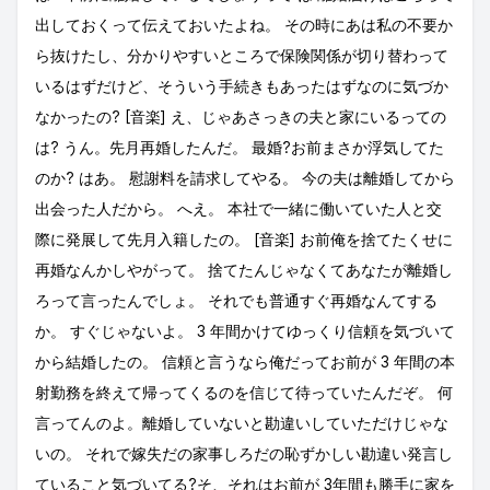
出しておくって伝えておいたよね。 その時にあは私の不要か
ら抜けたし、分かりやすいところで保険関係が切り替わって
いるはずだけど、そういう手続きもあったはずなのに気づか
なかったの? [音楽] え、じゃあさっきの夫と家にいるっての
は? うん。先月再婚したんだ。 最婚?お前まさか浮気してた
のか? はあ。 慰謝料を請求してやる。 今の夫は離婚してから
出会った人だから。 へえ。 本社で一緒に働いていた人と交
際に発展して先月入籍したの。 [音楽] お前俺を捨てたくせに
再婚なんかしやがって。 捨てたんじゃなくてあなたが離婚し
ろって言ったんでしょ。 それでも普通すぐ再婚なんてする
か。 すぐじゃないよ。 3 年間かけてゆっくり信頼を気づいて
から結婚したの。 信頼と言うなら俺だってお前が 3 年間の本
射勤務を終えて帰ってくるのを信じて待っていたんだぞ。 何
言ってんのよ。離婚していないと勘違いしていただけじゃな
いの。 それで嫁失だの家事しろだの恥ずかしい勘違い発言し
ていること気づいてる?そ、それはお前が 3年間も勝手に家を