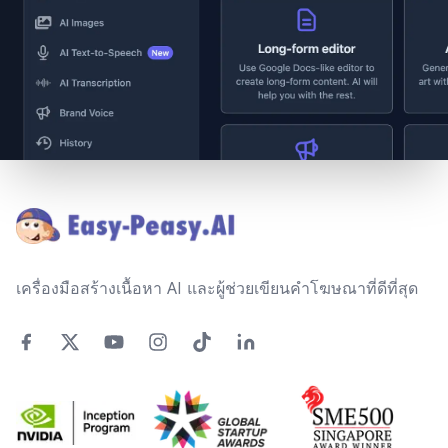
Footer
เครื่องมือสร้างเนื้อหา AI และผู้ช่วยเขียนคำโฆษณาที่ดีที่สุด