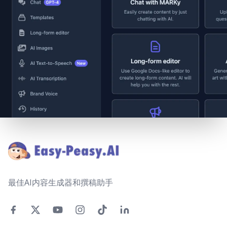
Footer
最佳AI内容生成器和撰稿助手