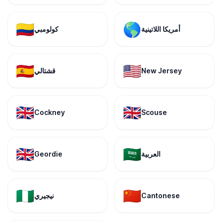
🇨🇴
🌎
أمريكا اللاتينية
كولومبي
🇪🇸
🇺🇸
New Jersey
قشتالي
🇬🇧
🇬🇧
Cockney
Scouse
🇬🇧
🇸🇦
العربية
Geordie
🇳🇬
🇨🇳
Cantonese
نيجيري