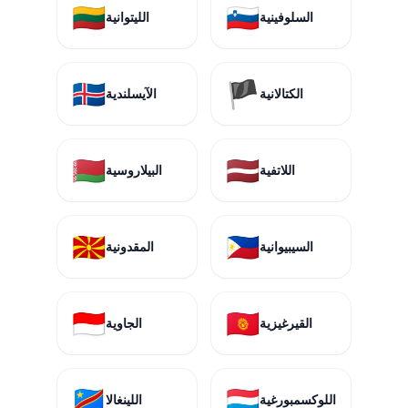
🇱🇹
🇸🇮
السلوفينية
الليتوانية
🇮🇸
🏴
الكتالانية
الآيسلندية
🇧🇾
🇱🇻
اللاتفية
البيلاروسية
🇲🇰
🇵🇭
السيبيوانية
المقدونية
🇮🇩
🇰🇬
القيرغيزية
الجاوية
🇨🇩
🇱🇺
اللوكسمبورغية
اللينغالا