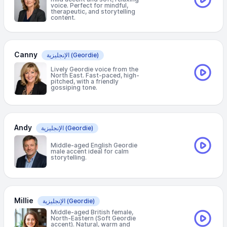
voice. Perfect for mindful,
therapeutic, and storytelling
content.
Canny
(Geordie)
الإنجليزية
Lively Geordie voice from the
North East. Fast-paced, high-
pitched, with a friendly
gossiping tone.
Andy
(Geordie)
الإنجليزية
Middle-aged English Geordie
male accent ideal for calm
storytelling.
Millie
(Geordie)
الإنجليزية
Middle-aged British female,
North-Eastern (Soft Geordie
accent). Natural, warm and