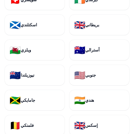
🏴󠁧󠁢󠁳󠁣󠁴󠁿
🇬🇧
بريطاني
اسكتلندي
🏴󠁧󠁢󠁷󠁬󠁳󠁿
🇦🇺
أسترالي
ويلزي
🇳🇿
🇺🇸
جنوبي
نيوزيلندا
🇯🇲
🇮🇳
هندي
جامايكي
🇧🇪
🇬🇧
إسكس
فلمنكي