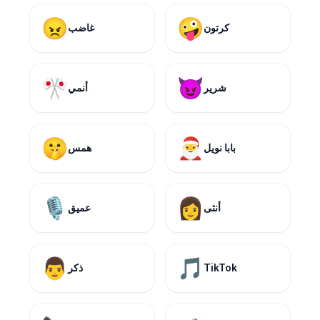
😠
🤪
كرتون
غاضب
🎌
😈
شرير
أنمي
🤫
🎅
بابا نويل
همس
🎙️
👩
أنثى
عميق
👨
🎵
TikTok
ذكر