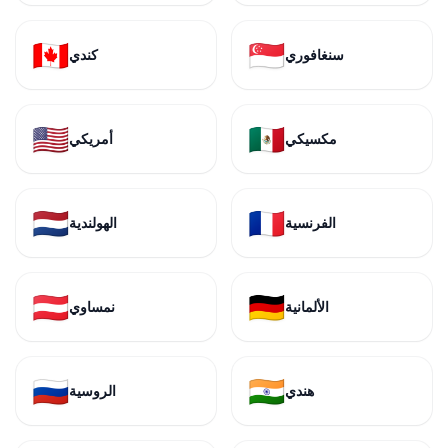
🇨🇦
🇸🇬
سنغافوري
كندي
🇺🇸
🇲🇽
مكسيكي
أمريكي
🇳🇱
🇫🇷
الفرنسية
الهولندية
🇦🇹
🇩🇪
الألمانية
نمساوي
🇷🇺
🇮🇳
هندي
الروسية