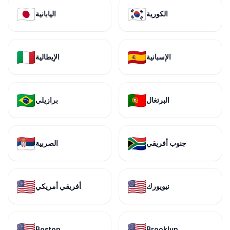
🇯🇵
🇰🇷
الكورية
اليابانية
🇮🇹
🇪🇸
الإسبانية
الإيطالية
🇧🇷
🇵🇹
البرتغال
برازيلي
🇷🇸
🇿🇦
جنوب أفريقي
الصربية
🇺🇸
🇺🇸
نيويورك
أفريقي أمريكي
🇺🇸
🇺🇸
Boston
Brooklyn