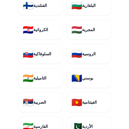
🇫🇮
🇧🇬
البلغارية
الفنلندية
🇭🇷
🇭🇺
المجرية
الكرواتية
🇸🇰
🇷🇺
الروسية
السلوفاكية
🇮🇳
🇧🇦
بوسني
التاميلية
🇷🇸
🇻🇳
الفيتنامية
الصربية
🇮🇷
🇵🇰
الأردية
الفارسية