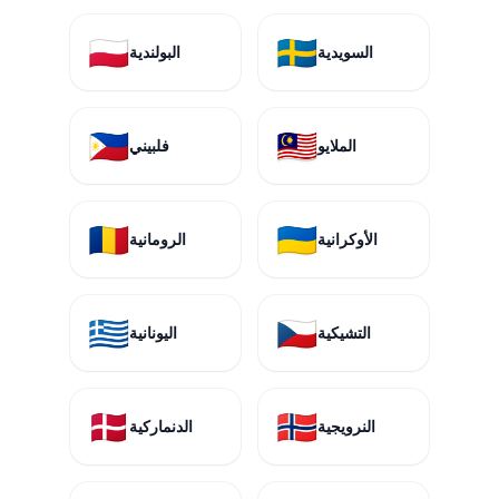
🇵🇱
🇸🇪
السويدية
البولندية
🇵🇭
🇲🇾
الملايو
فلبيني
🇷🇴
🇺🇦
الأوكرانية
الرومانية
🇬🇷
🇨🇿
التشيكية
اليونانية
🇩🇰
🇳🇴
النرويجية
الدنماركية