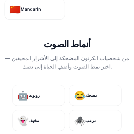
🇨🇳
Mandarin
أنماط الصوت
من شخصيات الكرتون المضحكة إلى الأشرار المخيفين —
اختر نمط الصوت وأضفِ الحياة إلى نصك.
🤖
😂
مضحك
روبوت
👻
🕷️
مرعب
مخيف