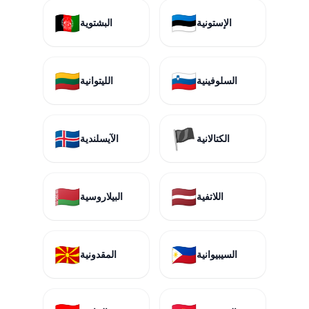
🇦🇫
🇪🇪
الإستونية
البشتوية
🇱🇹
🇸🇮
السلوفينية
الليتوانية
🇮🇸
🏴
الكتالانية
الآيسلندية
🇧🇾
🇱🇻
اللاتفية
البيلاروسية
🇲🇰
🇵🇭
السيبيوانية
المقدونية