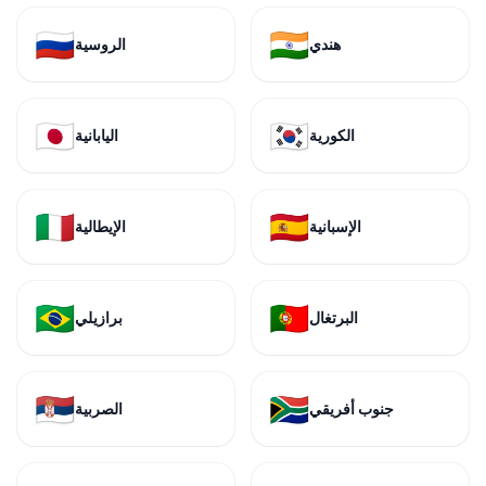
🇷🇺
🇮🇳
هندي
الروسية
🇯🇵
🇰🇷
الكورية
اليابانية
🇮🇹
🇪🇸
الإسبانية
الإيطالية
🇧🇷
🇵🇹
البرتغال
برازيلي
🇷🇸
🇿🇦
جنوب أفريقي
الصربية