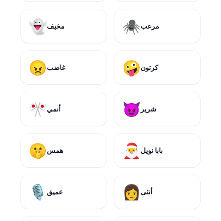
👻
🕷️
مرعب
مخيف
😠
🤪
كرتون
غاضب
🎌
😈
شرير
أنمي
🤫
🎅
بابا نويل
همس
🎙️
👩
أنثى
عميق