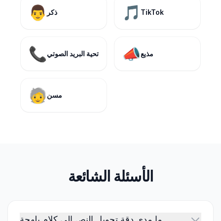
👨
🎵
TikTok
ذكر
📞
📣
مذيع
تحية البريد الصوتي
🧓
مسن
الأسئلة الشائعة
ما مدى دقة تحويل النص إلى كلام بلهجة