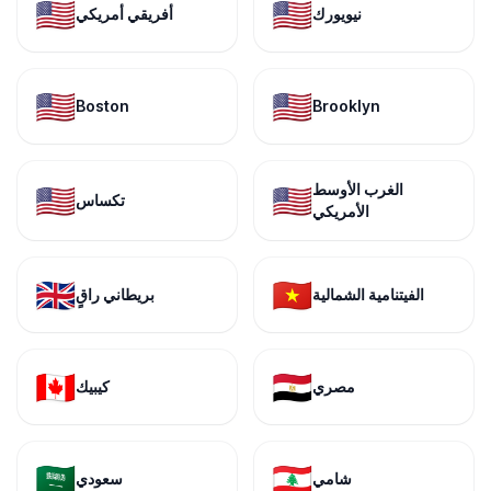
🇺🇸
🇺🇸
نيويورك
أفريقي أمريكي
🇺🇸
🇺🇸
Boston
Brooklyn
الغرب الأوسط
🇺🇸
🇺🇸
تكساس
الأمريكي
🇬🇧
🇻🇳
الفيتنامية الشمالية
بريطاني راقٍ
🇨🇦
🇪🇬
مصري
كيبيك
🇸🇦
🇱🇧
شامي
سعودي