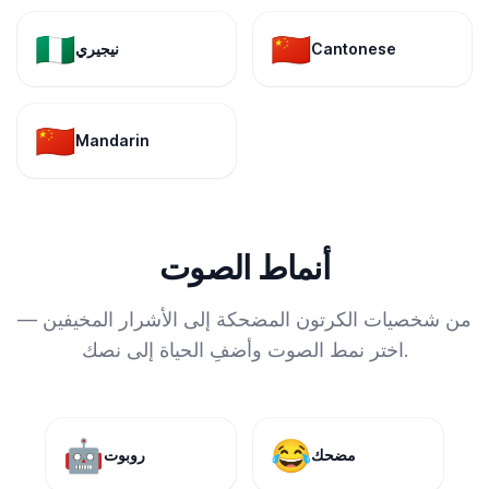
🇳🇬
🇨🇳
Cantonese
نيجيري
🇨🇳
Mandarin
أنماط الصوت
من شخصيات الكرتون المضحكة إلى الأشرار المخيفين —
اختر نمط الصوت وأضفِ الحياة إلى نصك.
🤖
😂
مضحك
روبوت