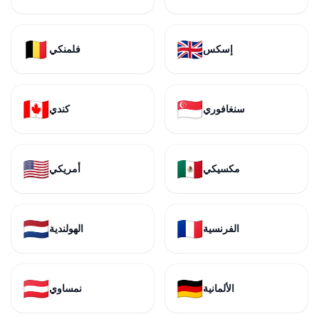
🇧🇪
🇬🇧
إسكس
فلمنكي
🇨🇦
🇸🇬
سنغافوري
كندي
🇺🇸
🇲🇽
مكسيكي
أمريكي
🇳🇱
🇫🇷
الفرنسية
الهولندية
🇦🇹
🇩🇪
الألمانية
نمساوي