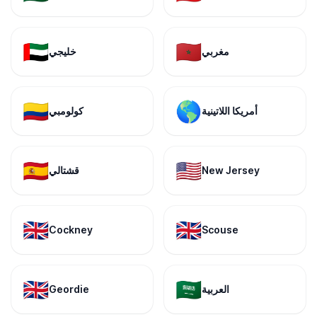
🇦🇪
🇲🇦
مغربي
خليجي
🇨🇴
🌎
أمريكا اللاتينية
كولومبي
🇪🇸
🇺🇸
New Jersey
قشتالي
🇬🇧
🇬🇧
Cockney
Scouse
🇬🇧
🇸🇦
العربية
Geordie