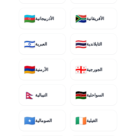
🇦🇿
🇿🇦
الأفريقانية
الأذربيجانية
🇮🇱
🇹🇭
التايلاندية
العبرية
🇦🇲
🇬🇪
الجورجية
الأرمنية
🇳🇵
🇰🇪
السواحلية
النيبالية
🇸🇴
🇮🇪
الغيلية
الصومالية