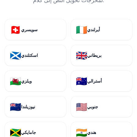
لمخرجات تحويل النص إلى كلام.
🇨🇭
🇮🇪
أيرلندي
سويسري
🏴󠁧󠁢󠁳󠁣󠁴󠁿
🇬🇧
بريطاني
اسكتلندي
🏴󠁧󠁢󠁷󠁬󠁳󠁿
🇦🇺
أسترالي
ويلزي
🇳🇿
🇺🇸
جنوبي
نيوزيلندا
🇯🇲
🇮🇳
هندي
جامايكي