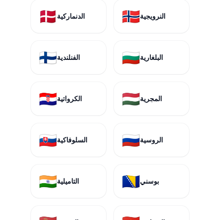
🇩🇰
🇳🇴
النرويجية
الدنماركية
🇫🇮
🇧🇬
البلغارية
الفنلندية
🇭🇷
🇭🇺
المجرية
الكرواتية
🇸🇰
🇷🇺
الروسية
السلوفاكية
🇮🇳
🇧🇦
بوسني
التاميلية