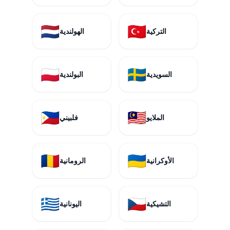
🇳🇱
🇹🇷
التركية
الهولندية
🇵🇱
🇸🇪
السويدية
البولندية
🇵🇭
🇲🇾
الملايو
فلبيني
🇷🇴
🇺🇦
الأوكرانية
الرومانية
🇬🇷
🇨🇿
التشيكية
اليونانية