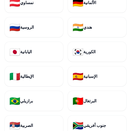
🇦🇹
🇩🇪
الألمانية
نمساوي
🇷🇺
🇮🇳
هندي
الروسية
🇯🇵
🇰🇷
الكورية
اليابانية
🇮🇹
🇪🇸
الإسبانية
الإيطالية
🇧🇷
🇵🇹
البرتغال
برازيلي
🇷🇸
🇿🇦
جنوب أفريقي
الصربية