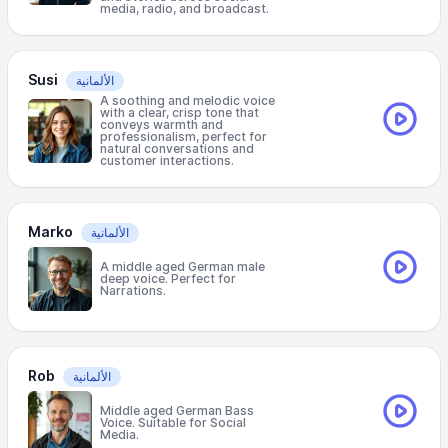
media, radio, and broadcast.
Susi
الألمانية
A soothing and melodic voice
with a clear, crisp tone that
conveys warmth and
professionalism, perfect for
natural conversations and
customer interactions.
Marko
الألمانية
A middle aged German male
deep voice. Perfect for
Narrations.
Rob
الألمانية
Middle aged German Bass
Voice. Suitable for Social
Media.