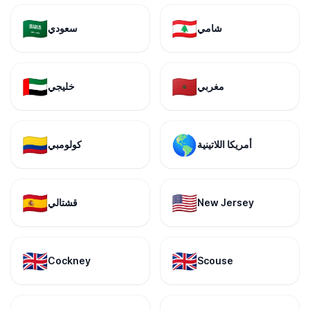
🇸🇦
🇱🇧
شامي
سعودي
🇦🇪
🇲🇦
مغربي
خليجي
🇨🇴
🌎
أمريكا اللاتينية
كولومبي
🇪🇸
🇺🇸
New Jersey
قشتالي
🇬🇧
🇬🇧
Cockney
Scouse