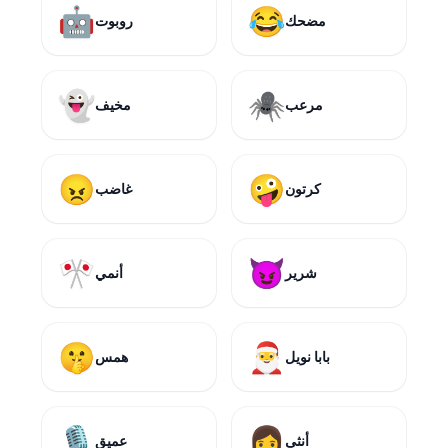
🤖
😂
مضحك
روبوت
👻
🕷️
مرعب
مخيف
😠
🤪
كرتون
غاضب
🎌
😈
شرير
أنمي
🤫
🎅
بابا نويل
همس
🎙️
👩
أنثى
عميق