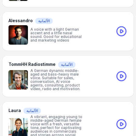
Alessandro
الألمانية
A voice with a light German
accent and a little nasal
sound. Good for educational
and marketing videos
TommHH Radiostimme
الألمانية
A German dynamic middle-
aged and bass-heavy male
voice. Suitable for sales,
conversation, AI voice
agents, consulting, product
video, radio and motivation.
Laura
الألمانية
A vibrant, engaging young to
middle-aged German female
voice with a fresh, versatile
tone, perfect for captivating
audiences in commercials
and stories across social