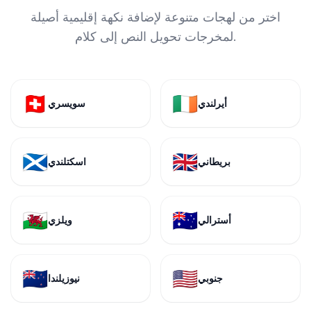
اختر من لهجات متنوعة لإضافة نكهة إقليمية أصيلة
لمخرجات تحويل النص إلى كلام.
🇨🇭
🇮🇪
أيرلندي
سويسري
🏴󠁧󠁢󠁳󠁣󠁴󠁿
🇬🇧
بريطاني
اسكتلندي
🏴󠁧󠁢󠁷󠁬󠁳󠁿
🇦🇺
أسترالي
ويلزي
🇳🇿
🇺🇸
جنوبي
نيوزيلندا