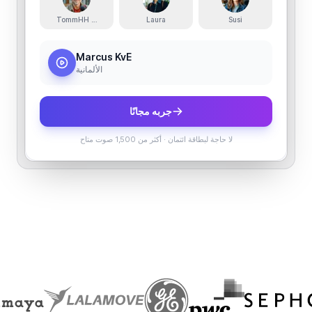
TommHH Radiostimme
Laura
Susi
Marcus KvE
الألمانية
جربه مجانًا
لا حاجة لبطاقة ائتمان
·
أكثر من 1,500 صوت متاح