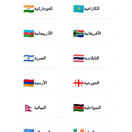
🇮🇳
🇰🇿
الكازاخية
الغوجاراتية
🇦🇿
🇿🇦
الأفريقانية
الأذربيجانية
🇮🇱
🇹🇭
التايلاندية
العبرية
🇦🇲
🇬🇪
الجورجية
الأرمنية
🇳🇵
🇰🇪
السواحلية
النيبالية