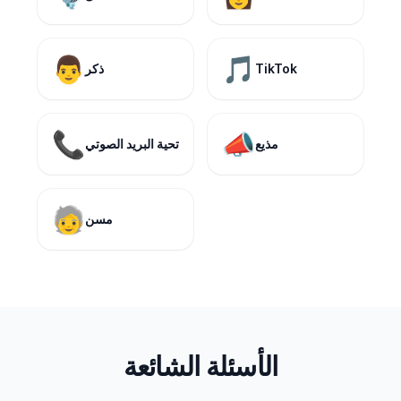
👨
🎵
TikTok
ذكر
📞
📣
مذيع
تحية البريد الصوتي
🧓
مسن
الأسئلة الشائعة