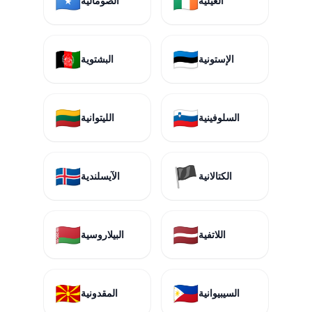
🇸🇴
🇮🇪
الغيلية
الصومالية
🇦🇫
🇪🇪
الإستونية
البشتوية
🇱🇹
🇸🇮
السلوفينية
الليتوانية
🇮🇸
🏴
الكتالانية
الآيسلندية
🇧🇾
🇱🇻
اللاتفية
البيلاروسية
🇲🇰
🇵🇭
السيبيوانية
المقدونية