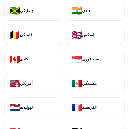
🇯🇲
🇮🇳
هندي
جامايكي
🇧🇪
🇬🇧
إسكس
فلمنكي
🇨🇦
🇸🇬
سنغافوري
كندي
🇺🇸
🇲🇽
مكسيكي
أمريكي
🇳🇱
🇫🇷
الفرنسية
الهولندية