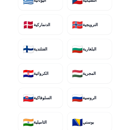
🇬🇷
🇨🇿
التشيكية
اليونانية
🇩🇰
🇳🇴
النرويجية
الدنماركية
🇫🇮
🇧🇬
البلغارية
الفنلندية
🇭🇷
🇭🇺
المجرية
الكرواتية
🇸🇰
🇷🇺
الروسية
السلوفاكية
🇮🇳
🇧🇦
بوسني
التاميلية