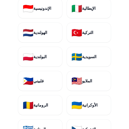
🇮🇩
🇮🇹
الإيطالية
الإندونيسية
🇳🇱
🇹🇷
التركية
الهولندية
🇵🇱
🇸🇪
السويدية
البولندية
🇵🇭
🇲🇾
الملايو
فلبيني
🇷🇴
🇺🇦
الأوكرانية
الرومانية