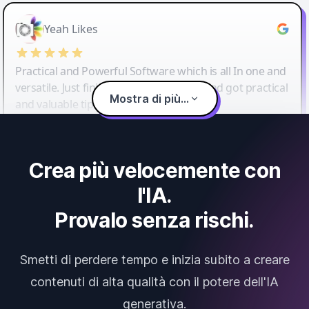
Yeah Likes
Practical and Powerful Software which is all In one and
versatile. Just finished their workshop and got practical
Mostra di più...
and valuable tips and tricks.
Crea più velocemente con
l'IA.
Provalo senza rischi.
Smetti di perdere tempo e inizia subito a creare
contenuti di alta qualità con il potere dell'IA
generativa.