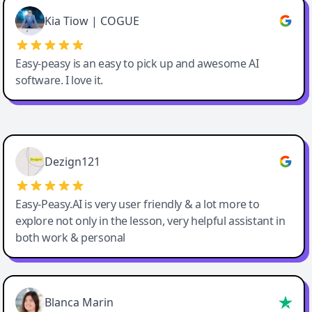
Great service, Best AI tool
Kia Tiow | COGUE
Easy-peasy is an easy to pick up and awesome AI
software. I love it.
Easy-Peasy AI
Dezign121
Easy-Peasy.AI is very user friendly & a lot more to
explore not only in the lesson, very helpful assistant in
both work & personal
Blanca Marin