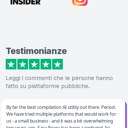
Testimonianze
Leggi i commenti che le persone hanno
fatto su piattaforme pubbliche.
Jeff Wilson
By far the best compilation AI utility out there. Period.
We have tried multiple platforms that would work for
By far the best compilation AI utility
us - a small business - and it was a bit overwhelming
two years ago. Easy-Peasy has been a godsend. So