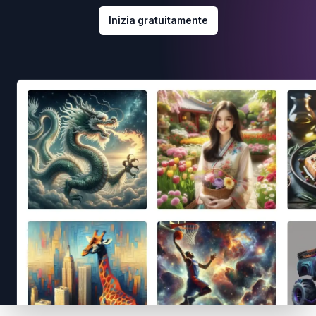
Inizia gratuitamente
Footer