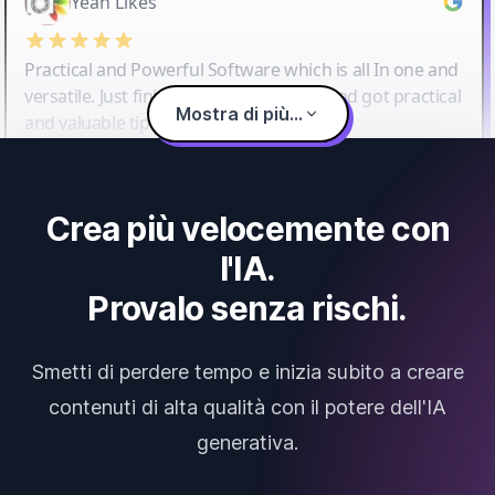
Yeah Likes
Practical and Powerful Software which is all In one and
versatile. Just finished their workshop and got practical
Mostra di più...
and valuable tips and tricks.
Crea più velocemente con
l'IA.
Provalo senza rischi.
Smetti di perdere tempo e inizia subito a creare
contenuti di alta qualità con il potere dell'IA
generativa.