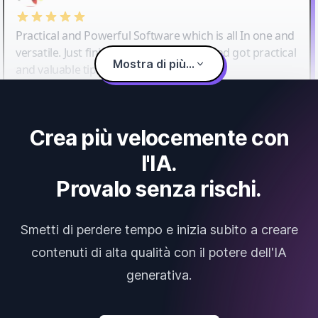
Practical and Powerful Software which is all In one and
versatile. Just finished their workshop and got practical
Mostra di più...
and valuable tips and tricks.
Crea più velocemente con
l'IA.
Provalo senza rischi.
Smetti di perdere tempo e inizia subito a creare
contenuti di alta qualità con il potere dell'IA
generativa.