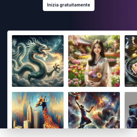
Inizia gratuitamente
Footer