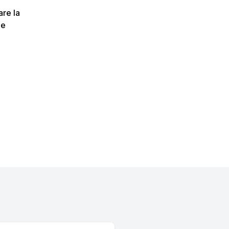
are la
 e