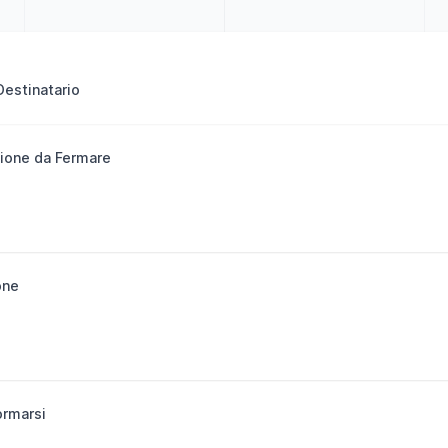
estinatario
one da Fermare
one
ormarsi