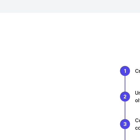
1
Cr
Un
2
ol
Co
3
co