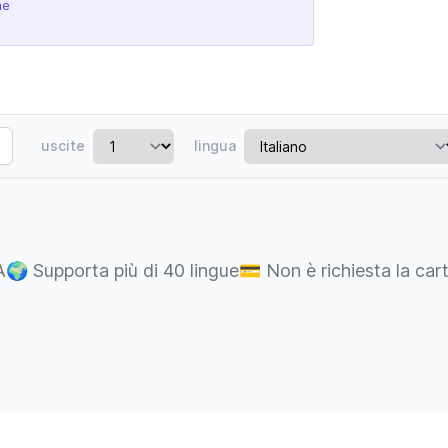
ne
uscite
lingua
A
🌍
Supporta più di 40 lingue
💳
Non è richiesta la car