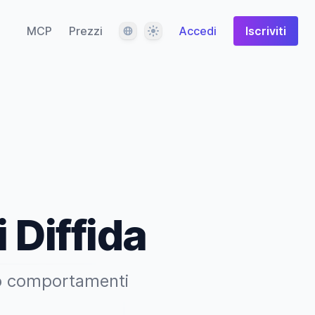
Lingua
Tema
MCP
Prezzi
Accedi
Iscriviti
 Diffida
i o comportamenti