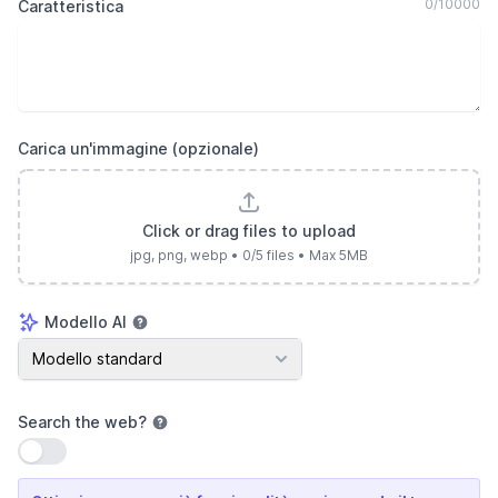
0
/
10000
Caratteristica
Carica un'immagine (opzionale)
Click or drag files to upload
jpg, png, webp
•
0
/
5
files • Max
5
MB
Modello AI
Modello AI
Modello standard
Search the web
?
Usa impostazione