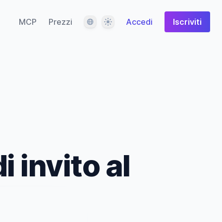
Lingua
Tema
MCP
Prezzi
Accedi
Iscriviti
 invito al