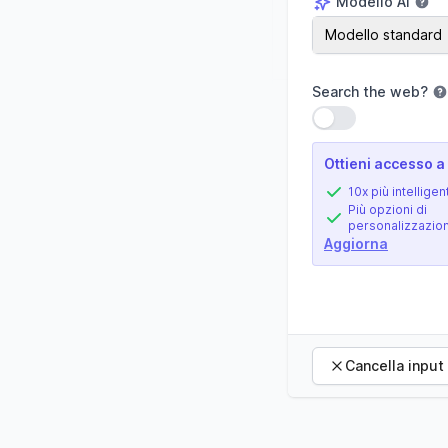
Modello AI
Modello AI
Modello standard
Search the web
?
Usa impostazione
Ottieni accesso a 
10x più intelligen
Più opzioni di
personalizzazio
Aggiorna
Cancella input