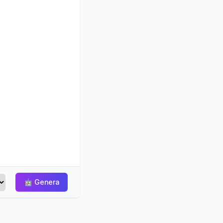
🤖
Genera