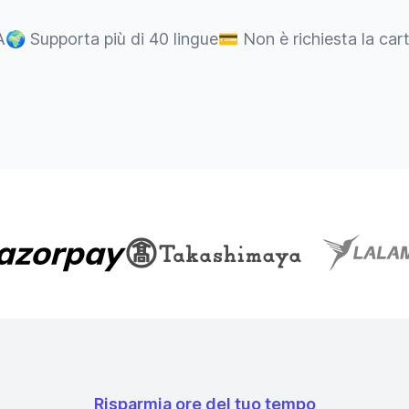
A
🌍
Supporta più di 40 lingue
💳
Non è richiesta la car
Risparmia ore del tuo tempo