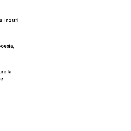
 i nostri
poesia,
are la
 e