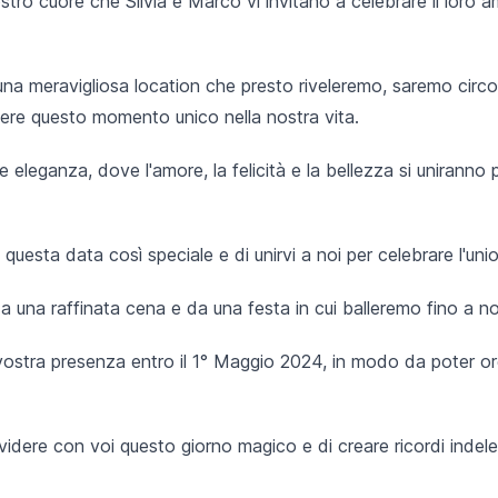
tro cuore che Silvia e Marco vi invitano a celebrare il loro a
una meravigliosa location che presto riveleremo, saremo circ
dere questo momento unico nella nostra vita.
 eleganza, dove l'amore, la felicità e la bellezza si uniranno 
uesta data così speciale e di unirvi a noi per celebrare l'unio
a una raffinata cena e da una festa in cui balleremo fino a n
vostra presenza entro il 1° Maggio 2024, in modo da poter org
idere con voi questo giorno magico e di creare ricordi indeleb