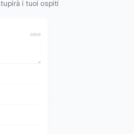
pirà i tuoi ospiti
0
/
500