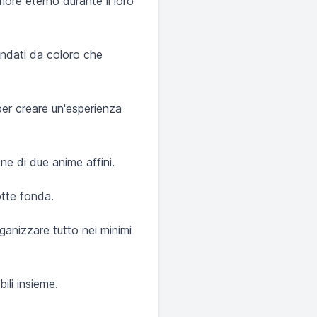
more eterno durante il loro
ondati da coloro che
per creare un'esperienza
ne di due anime affini.
otte fonda.
anizzare tutto nei minimi
ili insieme.