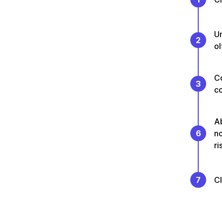
Un
2
ol
Co
3
co
Ab
6
no
ri
7
Cl