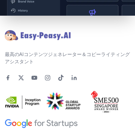
Footer
最高のAIコンテンツジェネレーター＆コピーライティング
アシスタント