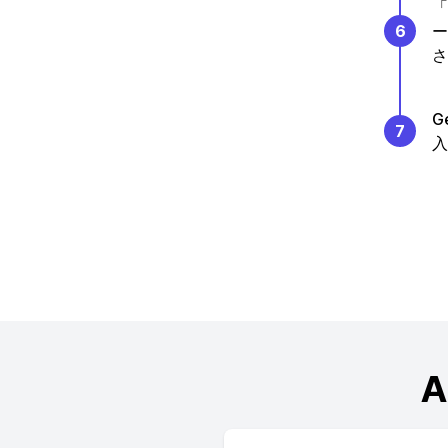
「
6
ー
さ
G
7
入