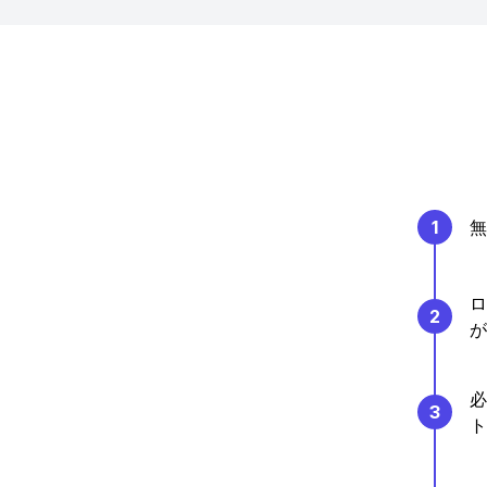
1
無
ロ
2
が
必
3
ト