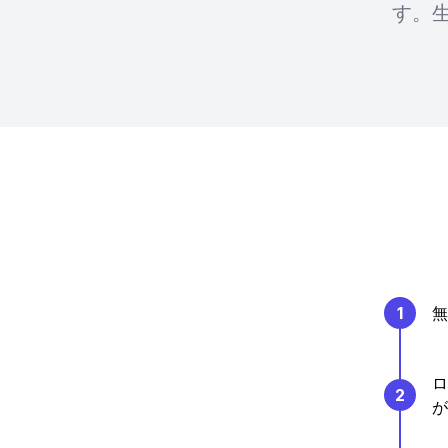
す。
1
無
ロ
2
が