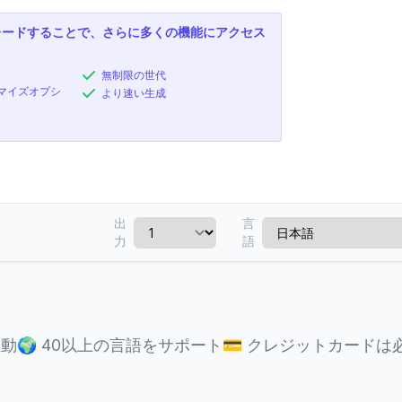
レードすることで、さらに多くの機能にアクセス
無制限の世代
マイズオプシ
より速い生成
出
言
力
語
駆動
🌍
40以上の言語をサポート
💳
クレジットカードは