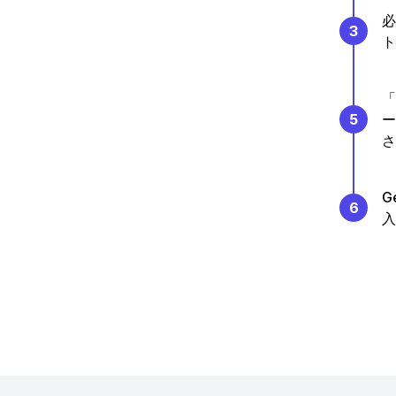
必
3
ト
「
5
ー
さ
G
6
入