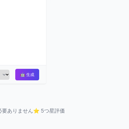
🤖
生成
必要ありません
⭐
5つ星評価