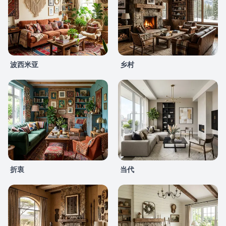
波西米亚
乡村
折衷
当代