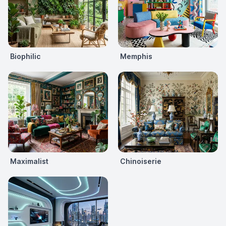
Biophilic
Memphis
Maximalist
Chinoiserie