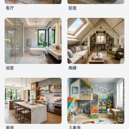
客厅
卧室
浴室
阁楼
厨房
儿童房