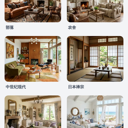
部落
农舍
中世纪现代
日本禅宗