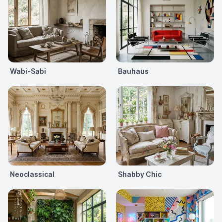
Wabi-Sabi
Bauhaus
Neoclassical
Shabby Chic