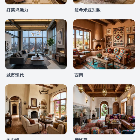
好莱坞魅力
波希米亚别致
城市现代
西南
地中海
摩洛哥