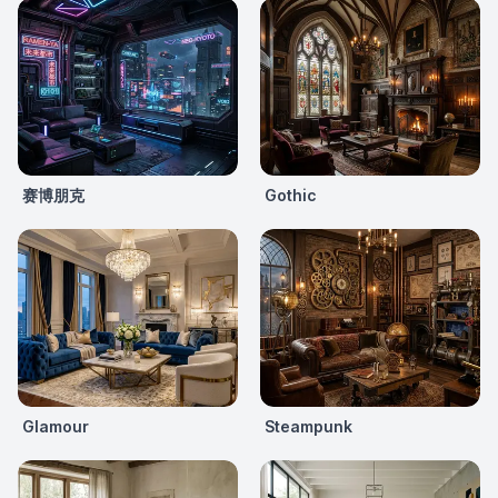
赛博朋克
Gothic
Glamour
Steampunk