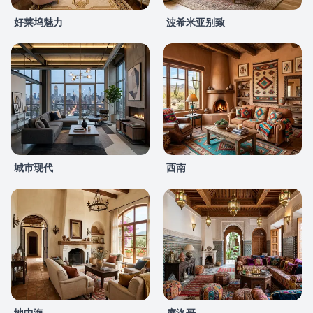
好莱坞魅力
波希米亚别致
城市现代
西南
地中海
摩洛哥