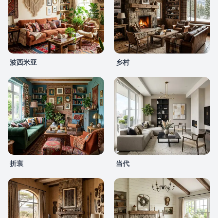
波西米亚
乡村
折衷
当代