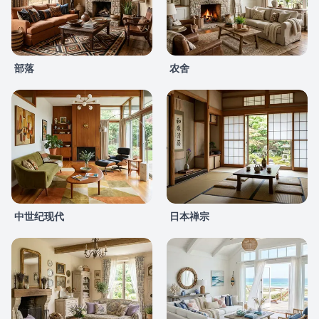
部落
农舍
中世纪现代
日本禅宗