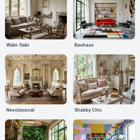
Wabi-Sabi
Bauhaus
Neoclassical
Shabby Chic