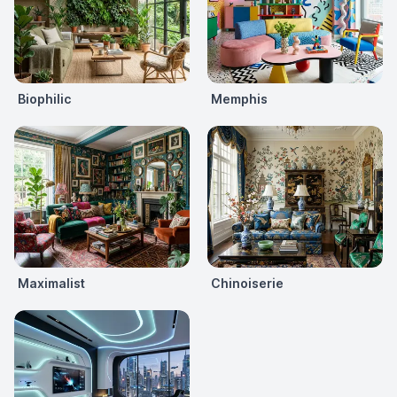
Biophilic
Memphis
Maximalist
Chinoiserie