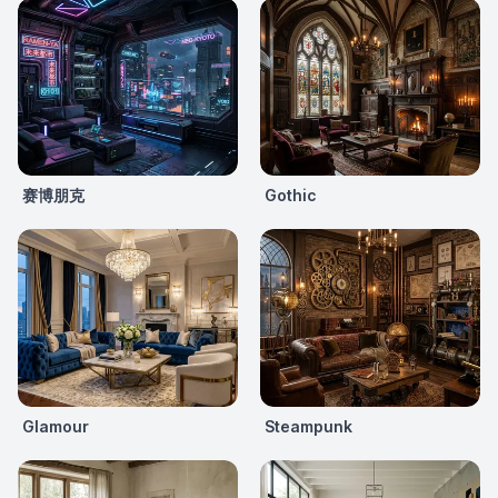
赛博朋克
Gothic
Glamour
Steampunk