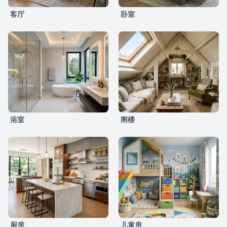
客厅
卧室
浴室
阁楼
厨房
儿童房