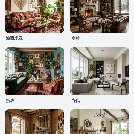
波西米亚
乡村
折衷
当代