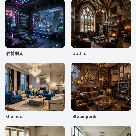
赛博朋克
Gothic
Glamour
Steampunk