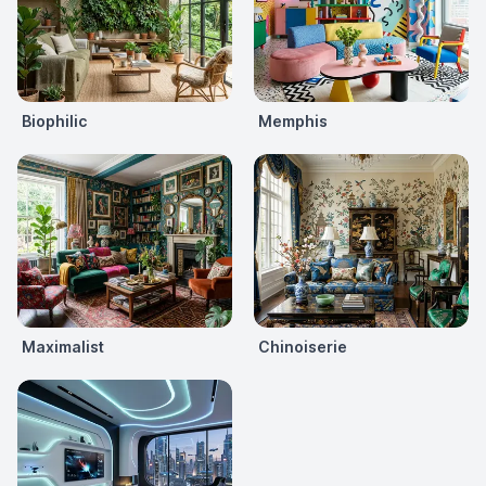
Biophilic
Memphis
Maximalist
Chinoiserie