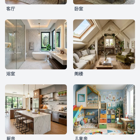
客厅
卧室
浴室
阁楼
厨房
儿童房