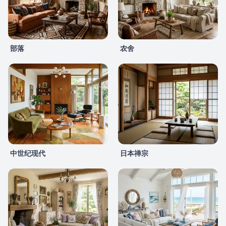
部落
农舍
中世纪现代
日本禅宗