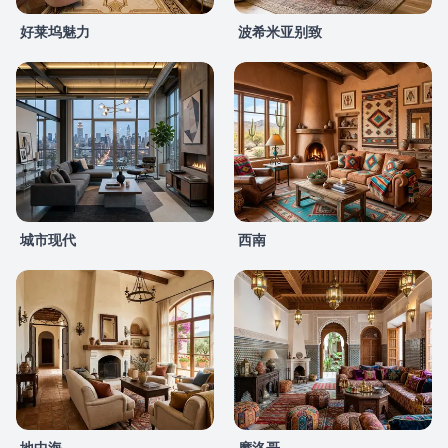
好莱坞魅力
波希米亚别致
城市现代
西南
地中海
摩洛哥