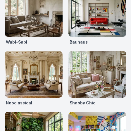
Wabi-Sabi
Bauhaus
Neoclassical
Shabby Chic