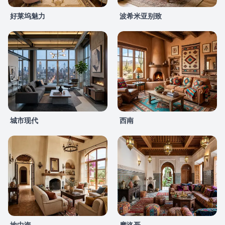
好莱坞魅力
波希米亚别致
城市现代
西南
地中海
摩洛哥