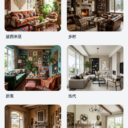
波西米亚
乡村
折衷
当代