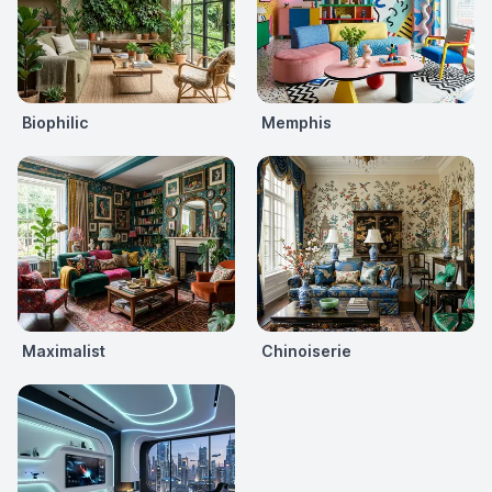
Biophilic
Memphis
Maximalist
Chinoiserie