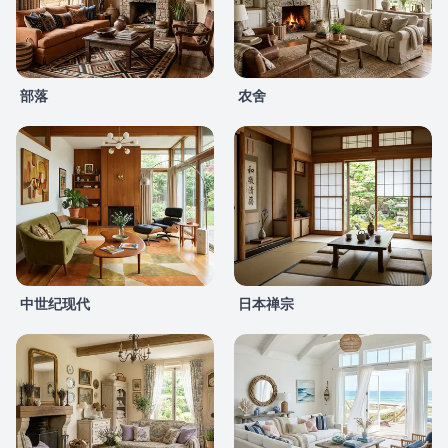
部落
农舍
中世纪现代
日本禅宗