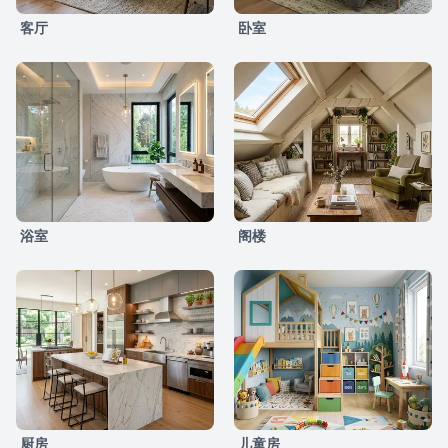
客厅
卧室
浴室
阁楼
厨房
儿童房