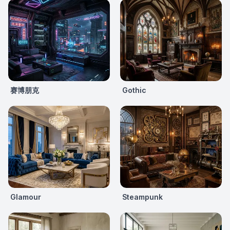
赛博朋克
Gothic
Glamour
Steampunk