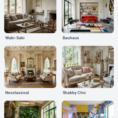
Wabi-Sabi
Bauhaus
Neoclassical
Shabby Chic