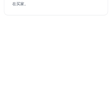
在买家。
从空房间到房源视频
一张房间照片，虚拟布置后变成电影感漫游动画。