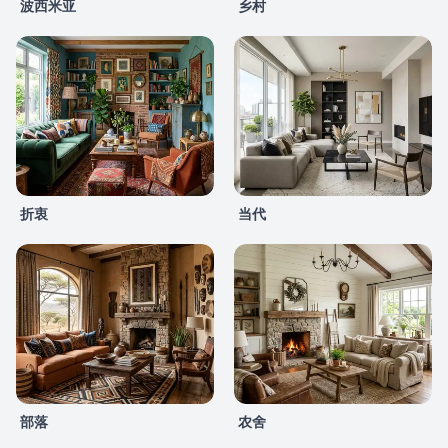
波西米亚
乡村
折衷
当代
部落
农舍