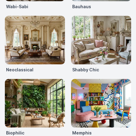
Wabi-Sabi
Bauhaus
Neoclassical
Shabby Chic
Biophilic
Memphis