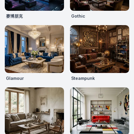
赛博朋克
Gothic
Glamour
Steampunk