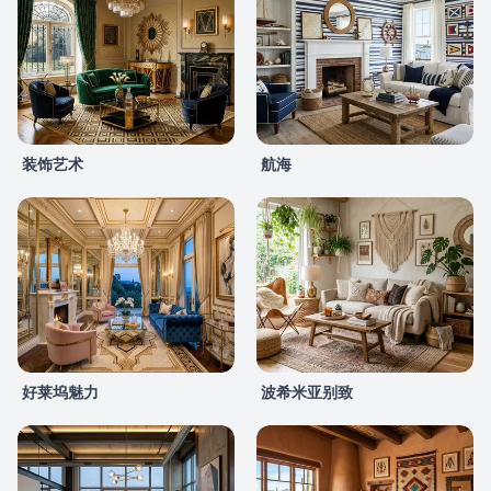
装饰艺术
航海
好莱坞魅力
波希米亚别致