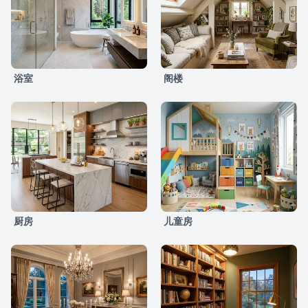
浴室
阁楼
厨房
儿童房