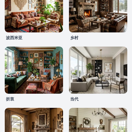
波西米亚
乡村
折衷
当代