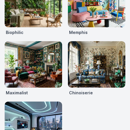
Biophilic
Memphis
Maximalist
Chinoiserie