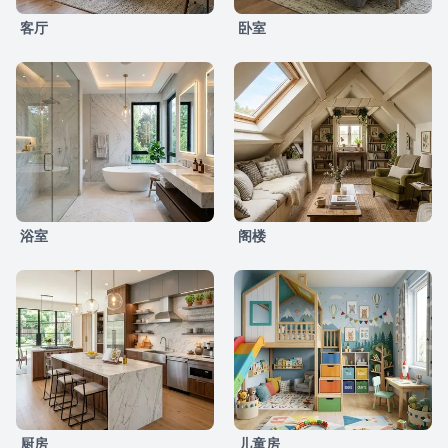
客厅
卧室
浴室
阁楼
厨房
儿童房