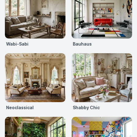
Wabi-Sabi
Bauhaus
Neoclassical
Shabby Chic