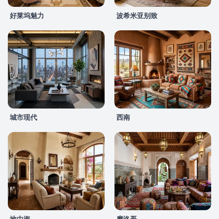
好莱坞魅力
波希米亚别致
城市现代
西南
地中海
摩洛哥