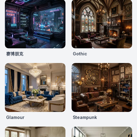
赛博朋克
Gothic
Glamour
Steampunk