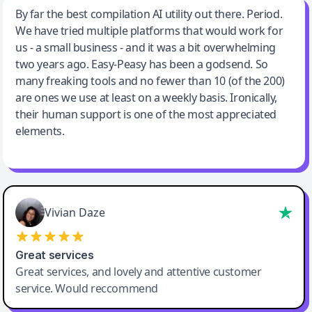
Jeff Wilson
By far the best compilation AI utility out there. Period.
We have tried multiple platforms that would work for
By far the best compilation AI utility
us - a small business - and it was a bit overwhelming
two years ago. Easy-Peasy has been a godsend. So
many freaking tools and no fewer than 10 (of the 200)
are ones we use at least on a weekly basis. Ironically,
their human support is one of the most appreciated
elements.
Vivian Daze
Great services
Great services, and lovely and attentive customer
service. Would reccommend