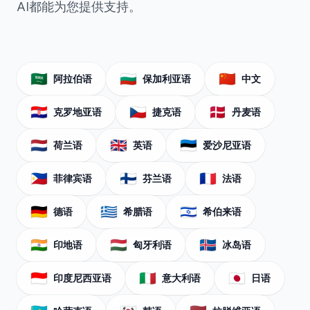
AI都能为您提供支持。
🇸🇦
🇧🇬
🇨🇳
阿拉伯语
保加利亚语
中文
🇭🇷
🇨🇿
🇩🇰
克罗地亚语
捷克语
丹麦语
🇳🇱
🇬🇧
🇪🇪
荷兰语
英语
爱沙尼亚语
🇵🇭
🇫🇮
🇫🇷
菲律宾语
芬兰语
法语
🇩🇪
🇬🇷
🇮🇱
德语
希腊语
希伯来语
🇮🇳
🇭🇺
🇮🇸
印地语
匈牙利语
冰岛语
🇮🇩
🇮🇹
🇯🇵
印度尼西亚语
意大利语
日语