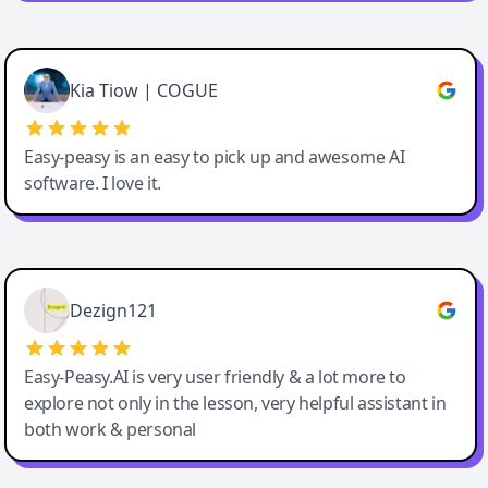
Cody Crabb
Great service, Best AI tool
Kia Tiow | COGUE
Easy-peasy is an easy to pick up and awesome AI
software. I love it.
Easy-Peasy AI
Dezign121
Easy-Peasy.AI is very user friendly & a lot more to
explore not only in the lesson, very helpful assistant in
both work & personal