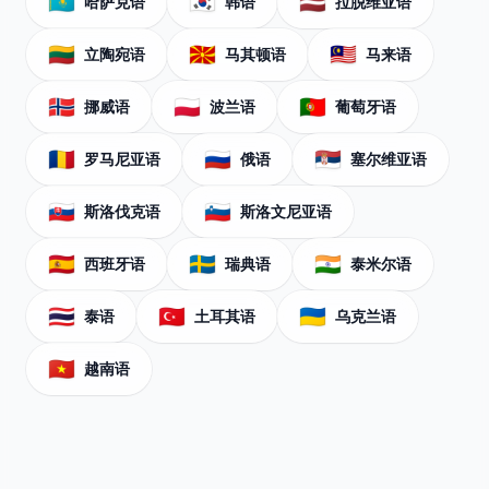
🇰🇿
🇰🇷
🇱🇻
哈萨克语
韩语
拉脱维亚语
🇱🇹
🇲🇰
🇲🇾
立陶宛语
马其顿语
马来语
🇳🇴
🇵🇱
🇵🇹
挪威语
波兰语
葡萄牙语
🇷🇴
🇷🇺
🇷🇸
罗马尼亚语
俄语
塞尔维亚语
🇸🇰
🇸🇮
斯洛伐克语
斯洛文尼亚语
🇪🇸
🇸🇪
🇮🇳
西班牙语
瑞典语
泰米尔语
🇹🇭
🇹🇷
🇺🇦
泰语
土耳其语
乌克兰语
🇻🇳
越南语