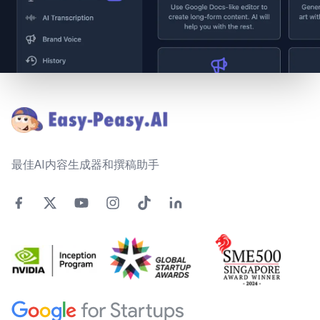
Footer
最佳AI内容生成器和撰稿助手