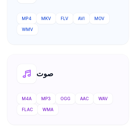
MP4
MKV
FLV
AVI
MOV
WMV
صوت
M4A
MP3
OGG
AAC
WAV
FLAC
WMA