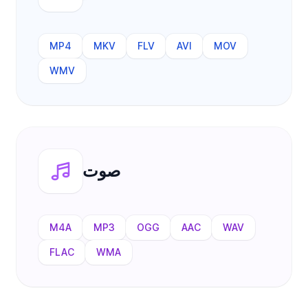
MP4
MKV
FLV
AVI
MOV
WMV
صوت
M4A
MP3
OGG
AAC
WAV
FLAC
WMA