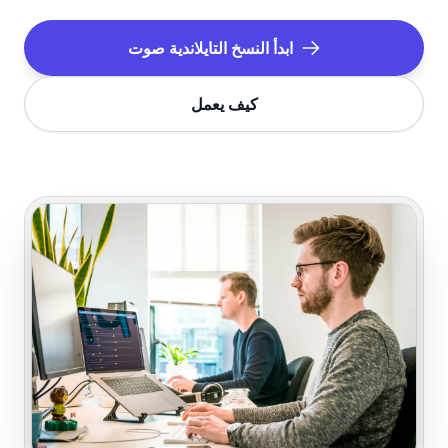
ابدأ النسخ
التايلاندية
صوت
كيف يعمل