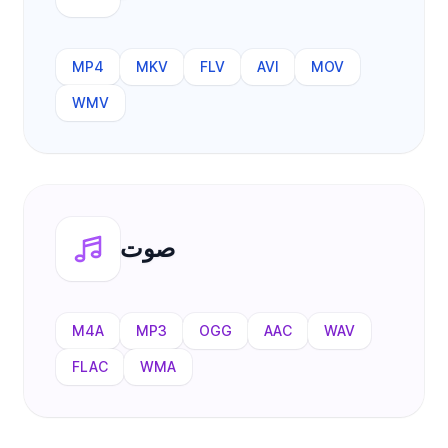
MP4
MKV
FLV
AVI
MOV
WMV
صوت
M4A
MP3
OGG
AAC
WAV
FLAC
WMA