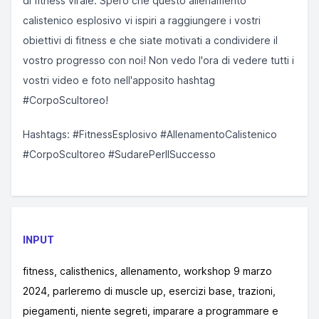
di fitness virale. Spero che questo allenamento
calistenico esplosivo vi ispiri a raggiungere i vostri
obiettivi di fitness e che siate motivati a condividere il
vostro progresso con noi! Non vedo l'ora di vedere tutti i
vostri video e foto nell'apposito hashtag
#CorpoScultoreo!
Hashtags: #FitnessEsplosivo #AllenamentoCalistenico
#CorpoScultoreo #SudarePerIlSuccesso
INPUT
fitness, calisthenics, allenamento, workshop 9 marzo
2024, parleremo di muscle up, esercizi base, trazioni,
piegamenti, niente segreti, imparare a programmare e