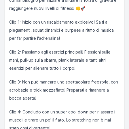
cui hai bisogno per iniziare a sfidare la forza di gravità e
raggiungere nuovi livelli di fitness! 👊🚀
Clip 1: Inizio con un riscaldamento explosivo! Salti a
piegamenti, squat dinamici e burpees a ritmo di musica
per far partire l'adrenalina!
Clip 2: Passiamo agli esercizi principali! Flessioni sulle
mani, pull-up sulla sbarra, plank laterale e tanti altri
esercizi per allenare tutto il corpo!
Clip 3: Non può mancare uno spettacolare freestyle, con
acrobazie e trick mozzafiato! Preparati a rimanere a
bocca aperta!
Clip 4: Concludo con un super cool down per rilassare i
muscoli e tirare un po' il fiato. Lo stretching non è mai
stato così divertente!