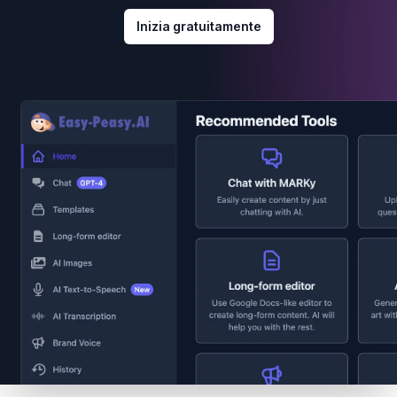
Inizia gratuitamente
Footer