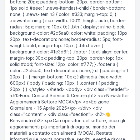
bottom: 20px; padding-bottom: 20px; border-bottom:
1px solid #eee; } .news-item:last-child { border-bottom:
none; } .news-item h3 { color: #333; margin-top: 0; }
.news-item img { max-width: 100%; height: auto; border-
radius: 5px; margin: 10px 0; } .btn { display: inline-block;
background-color: #2c5aa0; color: white; padding: 10px
20px; text-decoration: none; border-radius: 5px; font-
weight: bold; margin-top: 10px; } .btn:hover {
background-color: #1e3d6f; } .footer { text-align: center;
margin-top: 30px; padding-top: 20px; border-top: 1px
solid #ddd; font-size: 12px; color: #777; } .footer a {
color: #2c5aa0; text-decoration: none; } ul { padding-left:
20px; } li { margin-bottom: 10px; } @media (max-width:
600px) { body { padding: 10px; } .content { padding:
20px; } } </style> </head> <body> <div class="header">
<h1>Food Contact Service & Center</h1> <p>Newsletter
Aggiornamenti Settore MOCA</p> <p>Edizione
Giornaliera - 15 Aprile 2025</p> </div> <div
class="content"> <div class="section"> <h2>👋
Benvenuti</h2> <p>Cari operatori del settore, ecco gli
aggiornamenti più importanti di oggi sul mondo dei
materiali a contatto con alimenti (MOCA). Restate
informati sulle novità normative, servizi, eventi e risorse