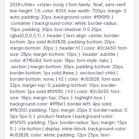
2026</title> <style> body { font-family: 'Arial', sans-serif;
line-height: 1.6; color: #333; max-width: 700px; margin: 0
auto; padding: 20px; background-color: #f9f9f9; }
.container { background-color: white; border-radius:
10px; padding: 30px; box-shadow: 0 0 20px
rgba(0,0,0,0.1); } .header { text-align: center; border-
bottom: 3px solid #c62828; padding-bottom: 20px;
margin-bottom: 30px; } .header h1 { color: #2c3e50; font-
size: 28px; margin-bottom: 10px; } .header .subtitle {
color: #7f8c8d; font-size: 18px; font-style: italic; }
.section { margin-bottom: 30px; padding-bottom: 20px;
border-bottom: 1px solid #eee; } .section:last-child {
border-bottom: none; } h2 { color: #c62828; font-size:
22px; margin-top: 0; padding-bottom: 10px; border-
bottom: 2px solid #f0f0f0; } h3 { color: #2c3e50; font-
size: 18px; margin-top: 25px; } .highlight-box {
background-color: #fff8e1; border-left: 4px solid
#ffb300; padding: 15px; margin: 20px 0; border-radius: 0
5px 5px 0; } .product-feature { background-color:
#f5f5f5; padding: 15px; border-radius: 5px; margin: 15px
0; } .cta-button { display: inline-block; background-color:
#c62828; color: white; padding: 12px 25px; text-