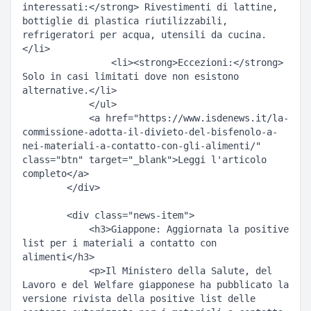
interessati:</strong> Rivestimenti di lattine, 
bottiglie di plastica riutilizzabili, 
refrigeratori per acqua, utensili da cucina.
</li>  

                <li><strong>Eccezioni:</strong> 
Solo in casi limitati dove non esistono 
alternative.</li>  

            </ul>  

            <a href="https://www.isdenews.it/la-
commissione-adotta-il-divieto-del-bisfenolo-a-
nei-materiali-a-contatto-con-gli-alimenti/" 
class="btn" target="_blank">Leggi l'articolo 
completo</a>  

        </div>  

        <div class="news-item">  

            <h3>Giappone: Aggiornata la positive 
list per i materiali a contatto con 
alimenti</h3>  

            <p>Il Ministero della Salute, del 
Lavoro e del Welfare giapponese ha pubblicato la 
versione rivista della positive list delle 