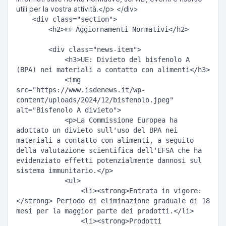
utili per la vostra attività.</p> </div>
    <div class="section">  

        <h2>📜 Aggiornamenti Normativi</h2>  

        <div class="news-item">  

            <h3>UE: Divieto del bisfenolo A 
(BPA) nei materiali a contatto con alimenti</h3>  

            <img 
src="https://www.isdenews.it/wp-
content/uploads/2024/12/bisfenolo.jpeg" 
alt="Bisfenolo A divieto">  

            <p>La Commissione Europea ha 
adottato un divieto sull'uso del BPA nei 
materiali a contatto con alimenti, a seguito 
della valutazione scientifica dell'EFSA che ha 
evidenziato effetti potenzialmente dannosi sul 
sistema immunitario.</p>  

            <ul>  

                <li><strong>Entrata in vigore:
</strong> Periodo di eliminazione graduale di 18 
mesi per la maggior parte dei prodotti.</li>  

                <li><strong>Prodotti 