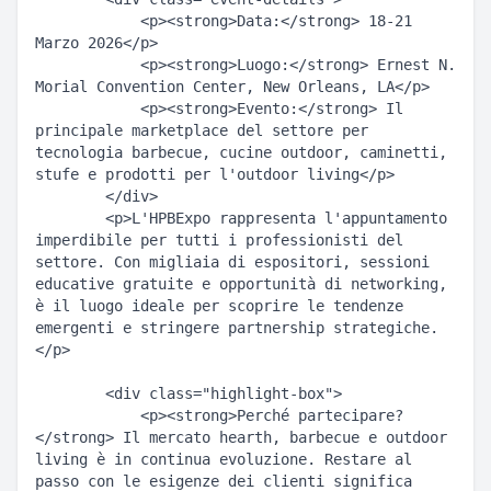
            <p><strong>Data:</strong> 18-21 
Marzo 2026</p>  

            <p><strong>Luogo:</strong> Ernest N. 
Morial Convention Center, New Orleans, LA</p>  

            <p><strong>Evento:</strong> Il 
principale marketplace del settore per 
tecnologia barbecue, cucine outdoor, caminetti, 
stufe e prodotti per l'outdoor living</p>  

        </div>  

        <p>L'HPBExpo rappresenta l'appuntamento 
imperdibile per tutti i professionisti del 
settore. Con migliaia di espositori, sessioni 
educative gratuite e opportunità di networking, 
è il luogo ideale per scoprire le tendenze 
emergenti e stringere partnership strategiche.
</p>  

        <div class="highlight-box">  

            <p><strong>Perché partecipare?
</strong> Il mercato hearth, barbecue e outdoor 
living è in continua evoluzione. Restare al 
passo con le esigenze dei clienti significa 