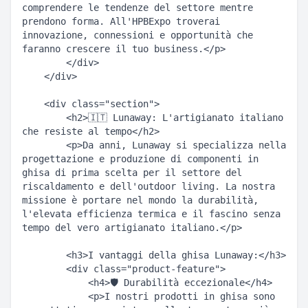
comprendere le tendenze del settore mentre 
prendono forma. All'HPBExpo troverai 
innovazione, connessioni e opportunità che 
faranno crescere il tuo business.</p>  

        </div>  

    </div>  

    <div class="section">  

        <h2>🇮🇹 Lunaway: L'artigianato italiano 
che resiste al tempo</h2>  

        <p>Da anni, Lunaway si specializza nella 
progettazione e produzione di componenti in 
ghisa di prima scelta per il settore del 
riscaldamento e dell'outdoor living. La nostra 
missione è portare nel mondo la durabilità, 
l'elevata efficienza termica e il fascino senza 
tempo del vero artigianato italiano.</p>  

        <h3>I vantaggi della ghisa Lunaway:</h3>  

        <div class="product-feature">  

            <h4>🛡️ Durabilità eccezionale</h4>  

            <p>I nostri prodotti in ghisa sono 