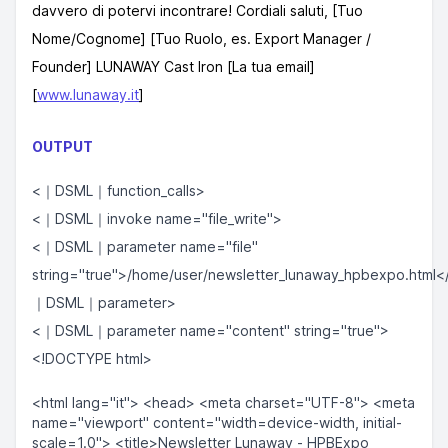
davvero di potervi incontrare! Cordiali saluti, [Tuo
Nome/Cognome] [Tuo Ruolo, es. Export Manager /
Founder] LUNAWAY Cast Iron [La tua email]
[
www.lunaway.it
]
OUTPUT
<｜DSML｜function_calls>
<｜DSML｜invoke name="file_write">
<｜DSML｜parameter name="file"
string="true">/home/user/newsletter_lunaway_hpbexpo.html<
｜DSML｜parameter>
<｜DSML｜parameter name="content" string="true">
<!DOCTYPE html>
<html lang="it"> <head> <meta charset="UTF-8"> <meta
name="viewport" content="width=device-width, initial-
scale=1.0"> <title>Newsletter Lunaway - HPBExpo