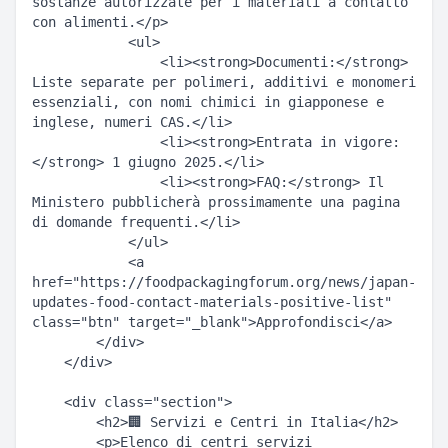
sostanze autorizzate per i materiali a contatto 
con alimenti.</p>  

            <ul>  

                <li><strong>Documenti:</strong> 
Liste separate per polimeri, additivi e monomeri 
essenziali, con nomi chimici in giapponese e 
inglese, numeri CAS.</li>  

                <li><strong>Entrata in vigore:
</strong> 1 giugno 2025.</li>  

                <li><strong>FAQ:</strong> Il 
Ministero pubblicherà prossimamente una pagina 
di domande frequenti.</li>  

            </ul>  

            <a 
href="https://foodpackagingforum.org/news/japan-
updates-food-contact-materials-positive-list" 
class="btn" target="_blank">Approfondisci</a>  

        </div>  

    </div>  

    <div class="section">  

        <h2>🏢 Servizi e Centri in Italia</h2>  

        <p>Elenco di centri servizi 