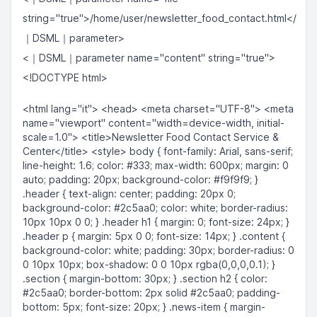
string="true">/home/user/newsletter_food_contact.html</
｜DSML｜parameter>
<｜DSML｜parameter name="content" string="true">
<!DOCTYPE html>
<html lang="it"> <head> <meta charset="UTF-8"> <meta
name="viewport" content="width=device-width, initial-
scale=1.0"> <title>Newsletter Food Contact Service &
Center</title> <style> body { font-family: Arial, sans-serif;
line-height: 1.6; color: #333; max-width: 600px; margin: 0
auto; padding: 20px; background-color: #f9f9f9; }
.header { text-align: center; padding: 20px 0;
background-color: #2c5aa0; color: white; border-radius:
10px 10px 0 0; } .header h1 { margin: 0; font-size: 24px; }
.header p { margin: 5px 0 0; font-size: 14px; } .content {
background-color: white; padding: 30px; border-radius: 0
0 10px 10px; box-shadow: 0 0 10px rgba(0,0,0,0.1); }
.section { margin-bottom: 30px; } .section h2 { color:
#2c5aa0; border-bottom: 2px solid #2c5aa0; padding-
bottom: 5px; font-size: 20px; } .news-item { margin-