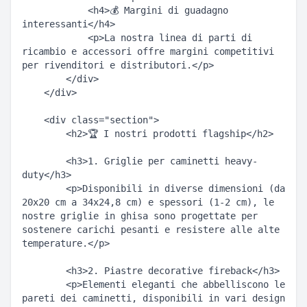
            <h4>💰 Margini di guadagno 
interessanti</h4>  

            <p>La nostra linea di parti di 
ricambio e accessori offre margini competitivi 
per rivenditori e distributori.</p>  

        </div>  

    </div>  

    <div class="section">  

        <h2>🏆 I nostri prodotti flagship</h2>  

        <h3>1. Griglie per caminetti heavy-
duty</h3>  

        <p>Disponibili in diverse dimensioni (da 
20x20 cm a 34x24,8 cm) e spessori (1-2 cm), le 
nostre griglie in ghisa sono progettate per 
sostenere carichi pesanti e resistere alle alte 
temperature.</p>  

        <h3>2. Piastre decorative fireback</h3>  

        <p>Elementi eleganti che abbelliscono le 
pareti dei caminetti, disponibili in vari design 