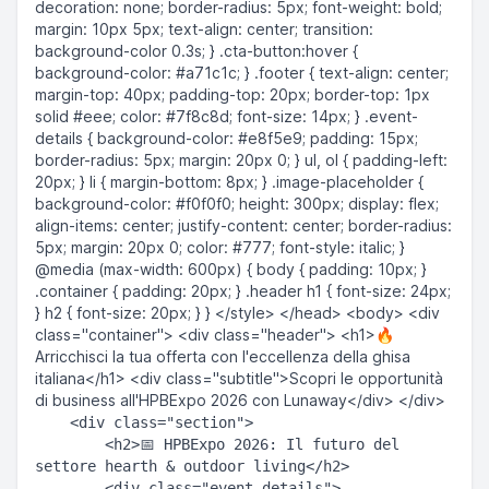
decoration: none; border-radius: 5px; font-weight: bold;
margin: 10px 5px; text-align: center; transition:
background-color 0.3s; } .cta-button:hover {
background-color: #a71c1c; } .footer { text-align: center;
margin-top: 40px; padding-top: 20px; border-top: 1px
solid #eee; color: #7f8c8d; font-size: 14px; } .event-
details { background-color: #e8f5e9; padding: 15px;
border-radius: 5px; margin: 20px 0; } ul, ol { padding-left:
20px; } li { margin-bottom: 8px; } .image-placeholder {
background-color: #f0f0f0; height: 300px; display: flex;
align-items: center; justify-content: center; border-radius:
5px; margin: 20px 0; color: #777; font-style: italic; }
@media (max-width: 600px) { body { padding: 10px; }
.container { padding: 20px; } .header h1 { font-size: 24px;
} h2 { font-size: 20px; } } </style> </head> <body> <div
class="container"> <div class="header"> <h1>🔥
Arricchisci la tua offerta con l'eccellenza della ghisa
italiana</h1> <div class="subtitle">Scopri le opportunità
di business all'HPBExpo 2026 con Lunaway</div> </div>
    <div class="section">  

        <h2>📅 HPBExpo 2026: Il futuro del 
settore hearth & outdoor living</h2>  

        <div class="event-details">  
