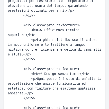
progettati per resistere alle temperature più 
elevate e all'usura del tempo, garantendo 
prestazioni ottimali per anni.</p>  

        </div>  

        <div class="product-feature">  

            <h4>🔥 Efficienza termica 
superiore</h4>  

            <p>La ghisa distribuisce il calore 
in modo uniforme e lo trattiene a lungo, 
migliorando l'efficienza energetica di caminetti 
e stufe.</p>  

        </div>  

        <div class="product-feature">  

            <h4>🎨 Design senza tempo</h4>  

            <p>Ogni pezzo è frutto di un'attenta 
progettazione che unisce funzionalità ed 
estetica, con finiture che esaltano qualsiasi 
ambiente.</p>  

        </div>  

        <div class="product-feature">  
