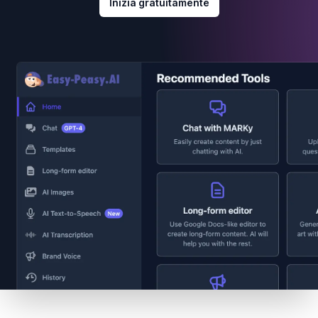
Inizia gratuitamente
Footer