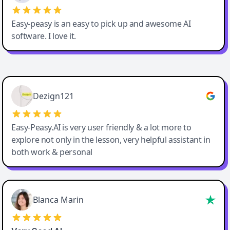
Easy-peasy is an easy to pick up and awesome AI
software. I love it.
Easy-Peasy AI
Dezign121
Easy-Peasy.AI is very user friendly & a lot more to
explore not only in the lesson, very helpful assistant in
both work & personal
Blanca Marin