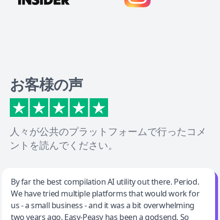
お客様の声
人々が公共のプラットフォームで行ったコメ
ントを読んでください。
Jeff Wilson
By far the best compilation AI utility out there. Period.
We have tried multiple platforms that would work for
By far the best compilation AI utility
us - a small business - and it was a bit overwhelming
two years ago. Easy-Peasy has been a godsend. So