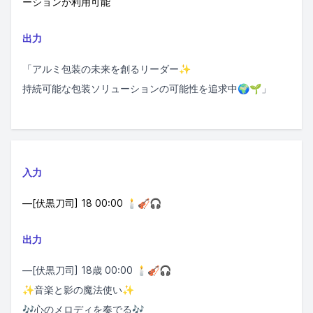
ーションが利用可能
出力
「アルミ包装の未来を創るリーダー✨
持続可能な包装ソリューションの可能性を追求中🌍🌱」
入力
—[伏黒刀司] 18 00:00 🕯️🎻🎧
出力
—[伏黒刀司] 18歳 00:00 🕯️🎻🎧
✨音楽と影の魔法使い✨
🎶心のメロディを奏でる🎶