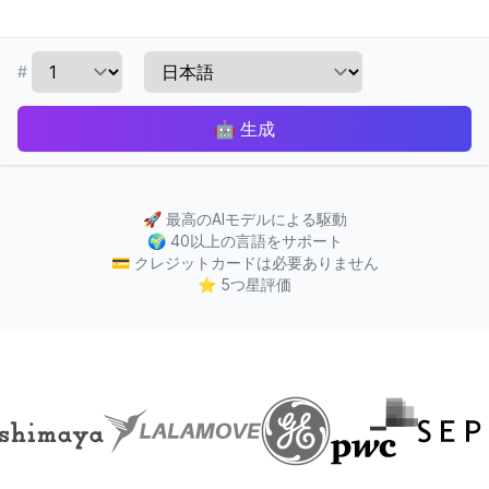
#
🤖
生成
🚀
最高のAIモデルによる駆動
🌍
40以上の言語をサポート
💳
クレジットカードは必要ありません
⭐
5つ星評価