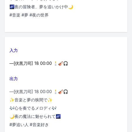
🌌夜の冒険者、夢を追いかけ中🌙
#音楽 #夢 #夜の世界
入力
—[伏黒刀司] 18 00:00 🕯️🎻🎧
出力
—[伏黒刀司] 18 00:00 🕯️🎻🎧
✨音楽と夢の狭間で✨
🎶心を奏でるメロディ🎶
🌙夜の魔法に魅せられて🌌
#夢追い人 #音楽好き