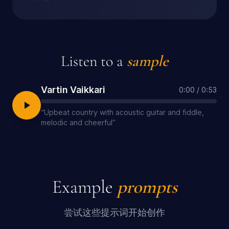
Listen to a
sample
Vartin Vaikkari
0:00
/
0:53
“
Upbeat country with acoustic guitar and fiddle,
melodic and cheerful
”
Example
prompts
尝试这些提示词开始创作