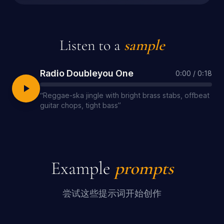
Listen to a
sample
Radio Doubleyou One
0:00
/
0:18
“
Reggae-ska jingle with bright brass stabs, offbeat
guitar chops, tight bass
”
Example
prompts
尝试这些提示词开始创作