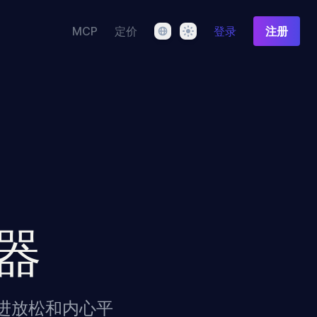
语言
主题
MCP
定价
登录
注册
器
进放松和内心平