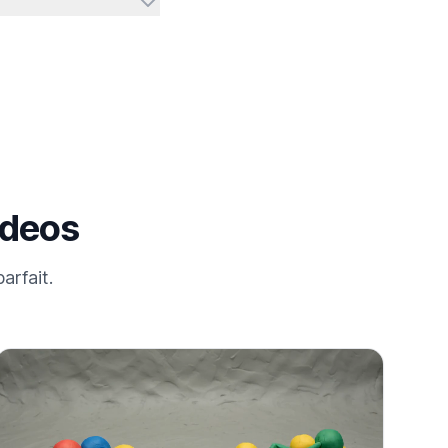
ideos
arfait.