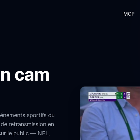
MCP
an cam
vénements sportifs du
 de retransmission en
sur le public — NFL,