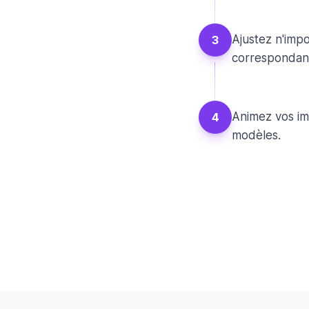
Ajustez n'imp
3
correspondan
Animez vos im
4
modèles.