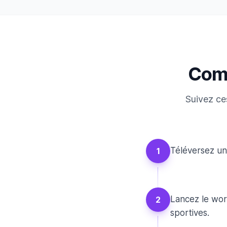
Comm
Suivez ce
Téléversez un 
1
Lancez le wor
2
sportives.