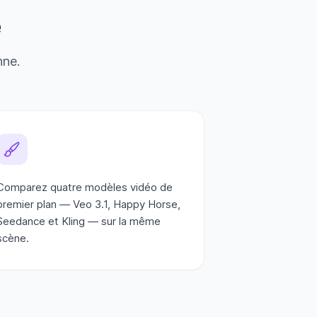
e
nne.
Comparez quatre modèles vidéo de
premier plan — Veo 3.1, Happy Horse,
Seedance et Kling — sur la même
scène.