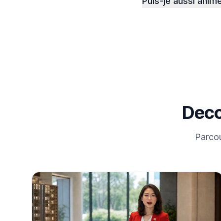
Puis-je aussi anim
Deco
Parcou