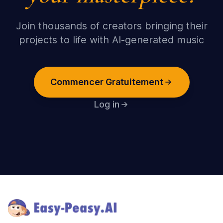
Join thousands of creators bringing their
projects to life with AI-generated music
Commencer Gratuitement
Log in
Footer