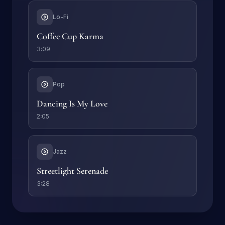
Lo-Fi
Coffee Cup Karma
3:09
Pop
Dancing Is My Love
2:05
Jazz
Streetlight Serenade
3:28