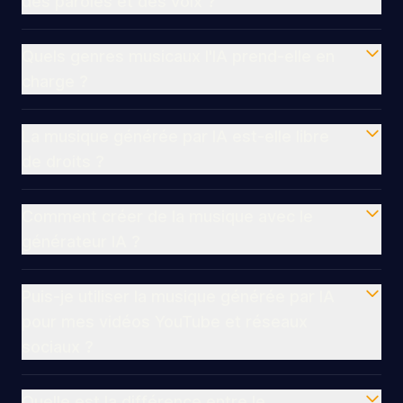
des paroles et des voix ?
Quels genres musicaux l'IA prend-elle en
charge ?
La musique générée par IA est-elle libre
de droits ?
Comment créer de la musique avec le
générateur IA ?
Puis-je utiliser la musique générée par IA
pour mes vidéos YouTube et réseaux
sociaux ?
Quelle est la différence entre le