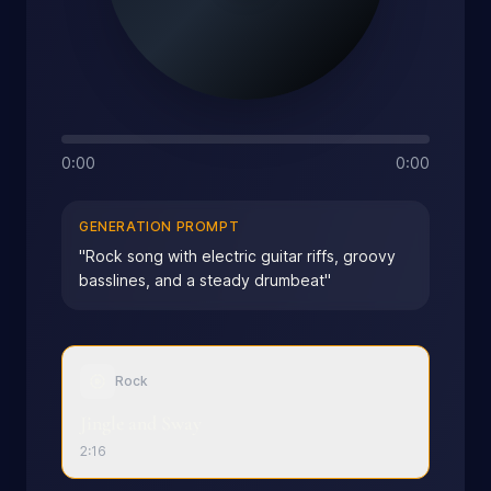
0:00
0:00
GENERATION PROMPT
"
Rock song with electric guitar riffs, groovy
basslines, and a steady drumbeat
"
Rock
Jingle and Sway
2:16