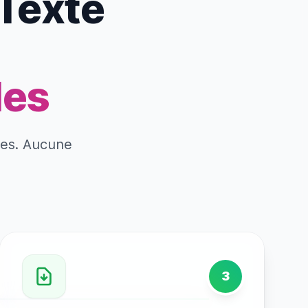
 Texte
les
tes. Aucune
3