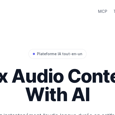
MCP
Plateforme IA tout-en-un
x Audio Cont
With AI