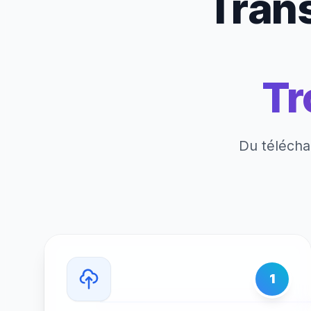
Trans
Tr
Du télécha
1