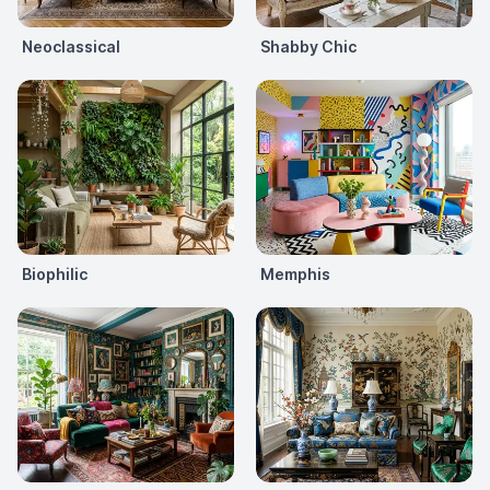
Neoclassical
Shabby Chic
Biophilic
Memphis