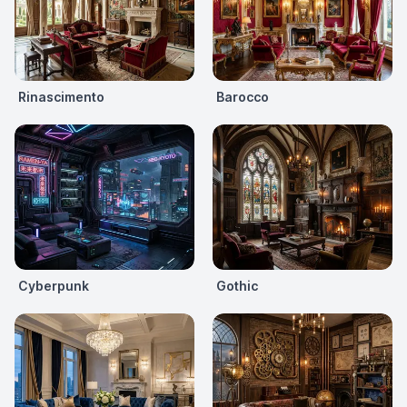
Rinascimento
Barocco
Cyberpunk
Gothic