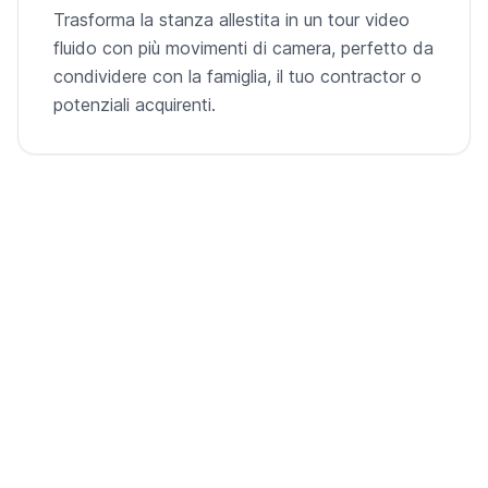
Trasforma la stanza allestita in un tour video
fluido con più movimenti di camera, perfetto da
condividere con la famiglia, il tuo contractor o
potenziali acquirenti.
Dalla stanza vuota al video pronto per
l'annuncio
Una singola foto della stanza, allestita virtualmente e
animata in un tour cinematografico.