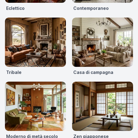
Eclettico
Contemporaneo
Tribale
Casa di campagna
Moderno di metà secolo
Zen giapponese