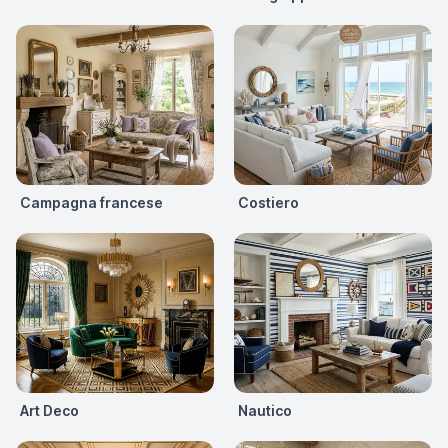
Campagna francese
Costiero
Art Deco
Nautico