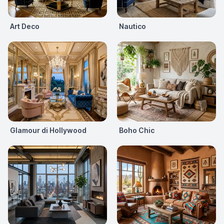
Art Deco
Nautico
Glamour di Hollywood
Boho Chic