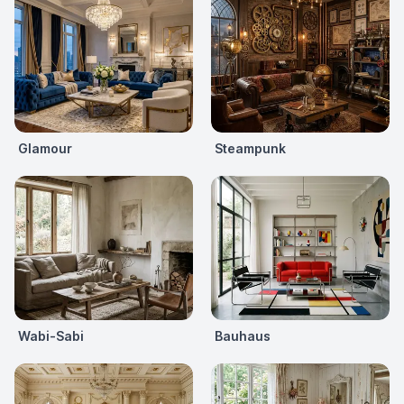
Glamour
Steampunk
Wabi-Sabi
Bauhaus