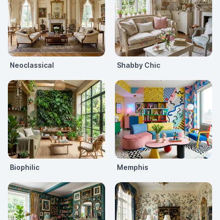
Neoclassical
Shabby Chic
Biophilic
Memphis