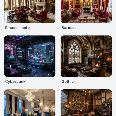
Rinascimento
Barocco
Cyberpunk
Gothic