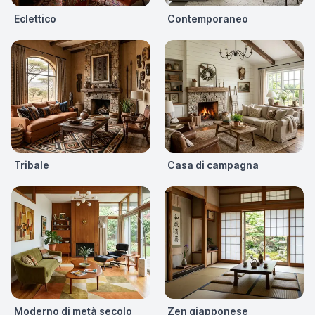
Eclettico
Contemporaneo
Tribale
Casa di campagna
Moderno di metà secolo
Zen giapponese