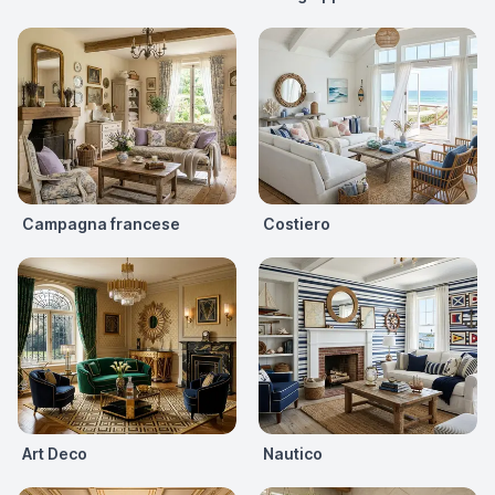
Campagna francese
Costiero
Art Deco
Nautico