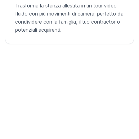
Trasforma la stanza allestita in un tour video
fluido con più movimenti di camera, perfetto da
condividere con la famiglia, il tuo contractor o
potenziali acquirenti.
Dalla stanza vuota al video pronto per
l'annuncio
Una singola foto della stanza, allestita virtualmente e
animata in un tour cinematografico.