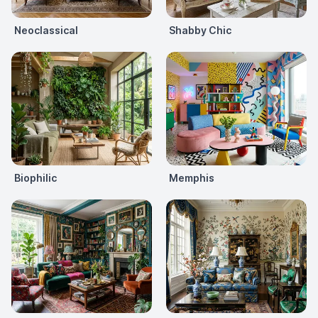
Neoclassical
Shabby Chic
Biophilic
Memphis