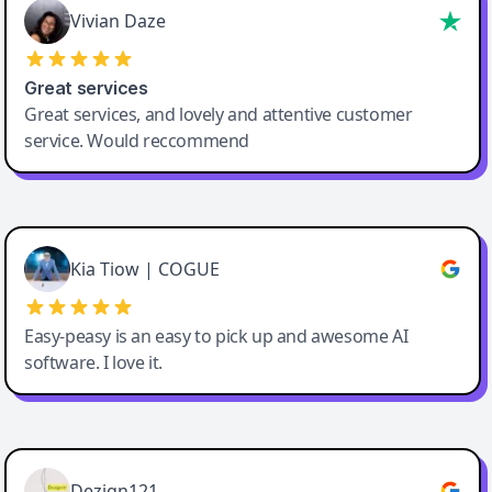
Vivian Daze
Great services
Great services, and lovely and attentive customer
service. Would reccommend
Cody Crabb
Great service, Best AI tool
Kia Tiow | COGUE
Easy-peasy is an easy to pick up and awesome AI
software. I love it.
Easy-Peasy AI
Dezign121