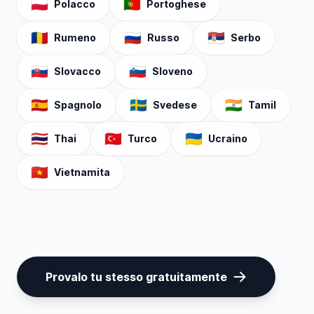
🇵🇱
🇵🇹
Polacco
Portoghese
🇷🇴
🇷🇺
🇷🇸
Rumeno
Russo
Serbo
🇸🇰
🇸🇮
Slovacco
Sloveno
🇪🇸
🇸🇪
🇮🇳
Spagnolo
Svedese
Tamil
🇹🇭
🇹🇷
🇺🇦
Thai
Turco
Ucraino
🇻🇳
Vietnamita
Provalo tu stesso gratuitamente