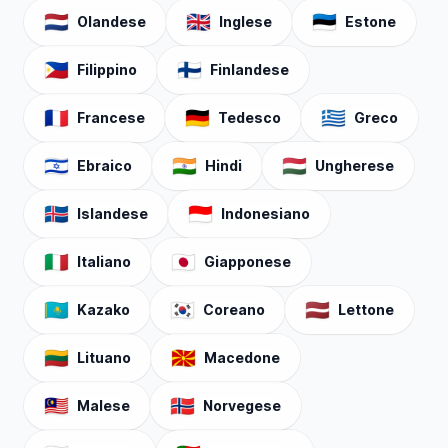
🇳🇱
🇬🇧
🇪🇪
Olandese
Inglese
Estone
🇵🇭
🇫🇮
Filippino
Finlandese
🇫🇷
🇩🇪
🇬🇷
Francese
Tedesco
Greco
🇮🇱
🇮🇳
🇭🇺
Ebraico
Hindi
Ungherese
🇮🇸
🇮🇩
Islandese
Indonesiano
🇮🇹
🇯🇵
Italiano
Giapponese
🇰🇿
🇰🇷
🇱🇻
Kazako
Coreano
Lettone
🇱🇹
🇲🇰
Lituano
Macedone
🇲🇾
🇳🇴
Malese
Norvegese