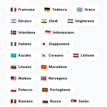
🇫🇷
🇩🇪
🇬🇷
Francese
Tedesco
Greco
🇮🇱
🇮🇳
🇭🇺
Ebraico
Hindi
Ungherese
🇮🇸
🇮🇩
Islandese
Indonesiano
🇮🇹
🇯🇵
Italiano
Giapponese
🇰🇿
🇰🇷
🇱🇻
Kazako
Coreano
Lettone
🇱🇹
🇲🇰
Lituano
Macedone
🇲🇾
🇳🇴
Malese
Norvegese
🇵🇱
🇵🇹
Polacco
Portoghese
🇷🇴
🇷🇺
🇷🇸
Rumeno
Russo
Serbo