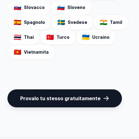
🇸🇰
🇸🇮
Slovacco
Sloveno
🇪🇸
🇸🇪
🇮🇳
Spagnolo
Svedese
Tamil
🇹🇭
🇹🇷
🇺🇦
Thai
Turco
Ucraino
🇻🇳
Vietnamita
Provalo tu stesso gratuitamente