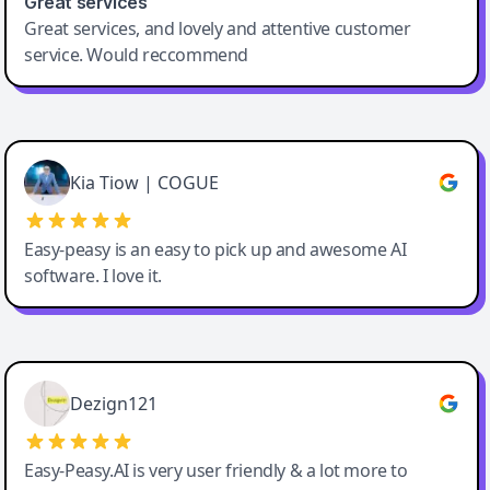
Great services
Great services, and lovely and attentive customer
service. Would reccommend
Cody Crabb
Great service, Best AI tool
Kia Tiow | COGUE
Easy-peasy is an easy to pick up and awesome AI
software. I love it.
Easy-Peasy AI
Dezign121
Easy-Peasy.AI is very user friendly & a lot more to