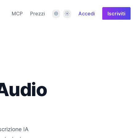
Lingua
Tema
MCP
Prezzi
Accedi
Iscriviti
Audio
ascrizione IA