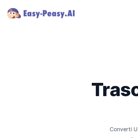
Trasc
Converti
U