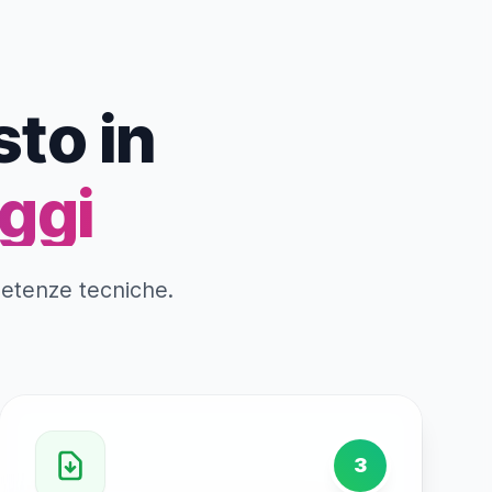
sto in
ggi
petenze tecniche.
3