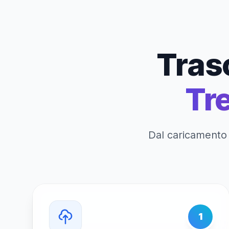
Trasc
Tr
Dal caricamento 
1