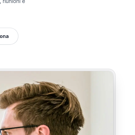
 riunioni e
iona