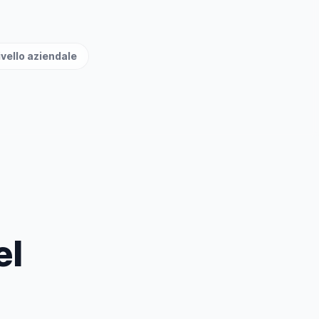
ivello aziendale
el