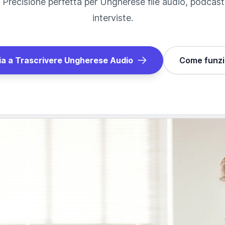
 Precisione perfetta per
Ungherese
file audio, podcast,
interviste.
zia a Trascrivere
Ungherese
Audio
Come funz