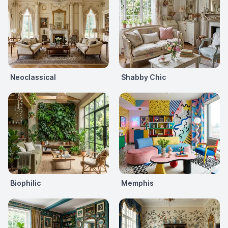
Neoclassical
Shabby Chic
Biophilic
Memphis