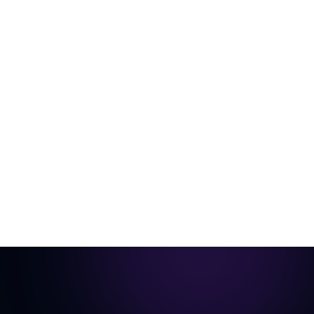
空の部屋から物件掲載用の動画へ
1枚の部屋の写真をバーチャルにステージングし、シネマ
ティックなウォークスルーに仕上げます。