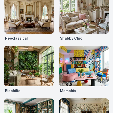
Neoclassical
Shabby Chic
Biophilic
Memphis