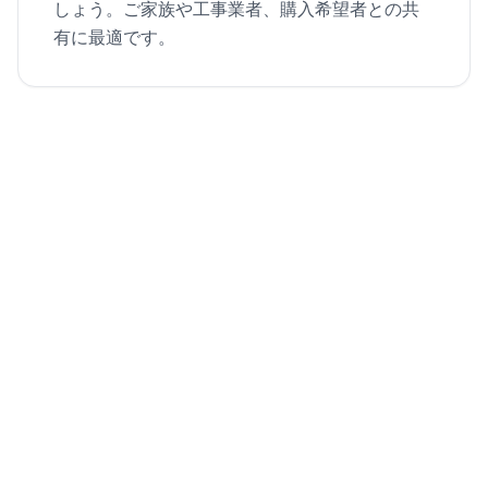
しょう。ご家族や工事業者、購入希望者との共
有に最適です。
空の部屋から物件掲載用の動画へ
1枚の部屋の写真をバーチャルにステージングし、シネマ
ティックなウォークスルーに仕上げます。