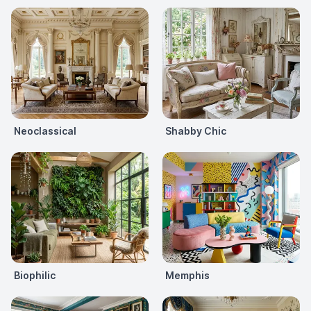
Neoclassical
Shabby Chic
Biophilic
Memphis