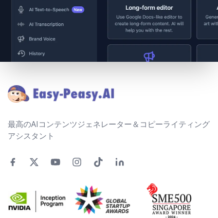
Footer
最高のAIコンテンツジェネレーター＆コピーライティング
アシスタント