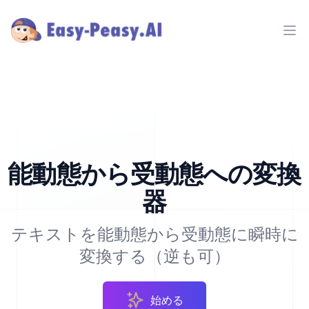
Ope
能動態から受動態への変換
器
テキストを能動態から受動態に瞬時に
変換する（逆も可）
始める