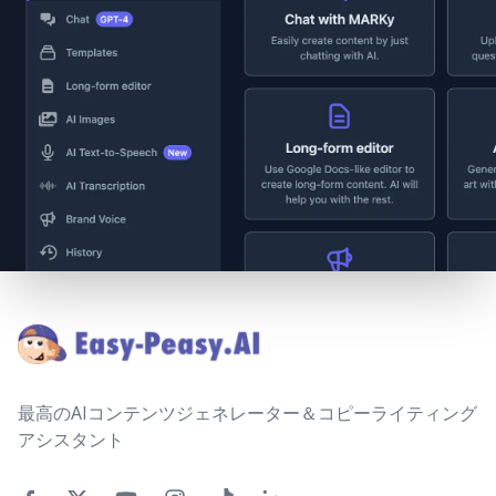
Footer
最高のAIコンテンツジェネレーター＆コピーライティング
アシスタント